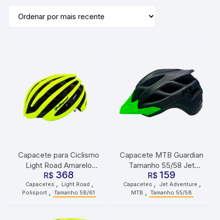
por
mais
recente
Capacete para Ciclismo
Capacete MTB Guardian
Light Road Amarelo
Tamanho 55/58 Jet
368
159
Fosco Preto Tamanho
R$
Adventure Preto Fosco
R$
,
,
,
,
Capacetes
Light Road
Capacetes
Jet Adventure
58/61 Polisport
Verde Neon
,
,
Polisport
Tamanho 58/61
MTB
Tamanho 55/58