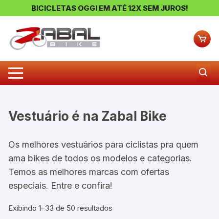
BICICLETAS OGGI EM ATÉ 12X SEM JUROS!
Pular
para
o
conteúdo
Vestuário
Os melhores vestuários para ciclistas pra quem
ama bikes de todos os modelos e categorias.
Temos as melhores marcas com ofertas
especiais. Entre e confira!
Classificado
Exibindo 1–33 de 50 resultados