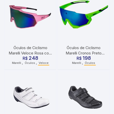
Óculos de Ciclismo
Óculos de Ciclismo
Marelli Veloce Rosa com
Marelli Cronos Preto
248
198
3 Lentes
R$
Amarelo
R$
,
,
,
Marelli
Óculos
Veloce
Marelli
Óculos