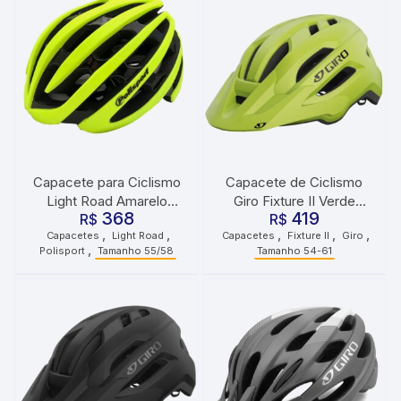
Capacete para Ciclismo
Capacete de Ciclismo
Light Road Amarelo
Giro Fixture II Verde
368
419
Fluorescente Tamanho
R$
Metálico
R$
,
,
,
,
,
Capacetes
Light Road
Capacetes
Fixture II
Giro
55/58 Polisport
,
Polisport
Tamanho 55/58
Tamanho 54-61