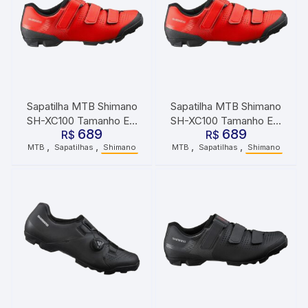
Sapatilha MTB Shimano
Sapatilha MTB Shimano
SH-XC100 Tamanho EU
SH-XC100 Tamanho EU
689
689
41 Vermelho
R$
42 Vermelho
R$
,
,
,
,
MTB
Sapatilhas
Shimano
MTB
Sapatilhas
Shimano