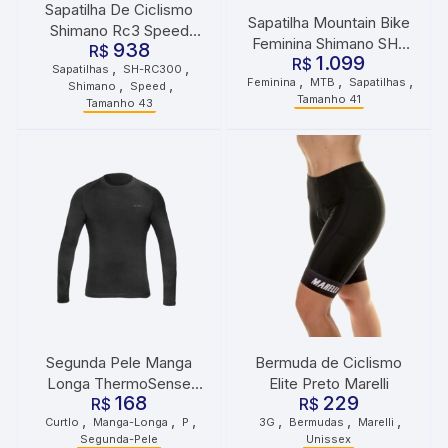
Sapatilha De Ciclismo
Sapatilha Mountain Bike
Shimano Rc3 Speed
Feminina Shimano SH-
938
R$
Preta
1.099
XC200 Tamanho 41 Preta
R$
,
,
Sapatilhas
SH-RC300
,
,
,
Feminina
MTB
Sapatilhas
,
,
Shimano
Speed
Tamanho 41
Tamanho 43
Segunda Pele Manga
Bermuda de Ciclismo
Longa ThermoSense
Elite Preto Marelli
168
229
Preto Curtlo
R$
R$
,
,
,
,
,
,
Curtlo
Manga-Longa
P
3G
Bermudas
Marelli
Segunda-Pele
Unissex