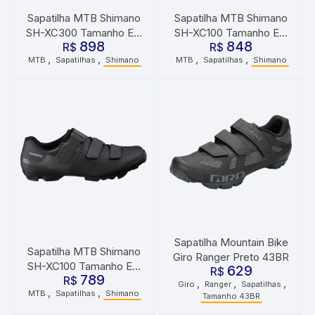
Sapatilha MTB Shimano
Sapatilha MTB Shimano
SH-XC300 Tamanho EU
SH-XC100 Tamanho EU
898
848
40 Preto
R$
R$
41 Preto
,
,
,
,
MTB
Sapatilhas
Shimano
MTB
Sapatilhas
Shimano
Sapatilha Mountain Bike
Sapatilha MTB Shimano
Giro Ranger Preto 43BR
SH-XC100 Tamanho EU
629
R$
789
43 Preto
R$
,
,
,
Giro
Ranger
Sapatilhas
,
,
MTB
Sapatilhas
Shimano
Tamanho 43BR