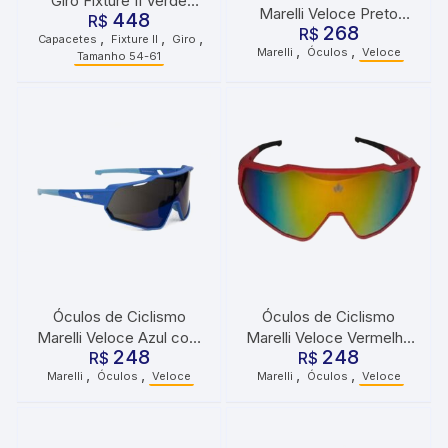
Giro Fixture II Verde
Marelli Veloce Preto
448
Metálico UA
R$
268
com 3 Lentes
R$
,
,
,
Capacetes
Fixture II
Giro
,
,
Marelli
Óculos
Veloce
Tamanho 54-61
Óculos de Ciclismo
Óculos de Ciclismo
Marelli Veloce Azul com
Marelli Veloce Vermelho
248
248
3 Lentes
R$
com 3 Lentes
R$
,
,
,
,
Marelli
Óculos
Veloce
Marelli
Óculos
Veloce