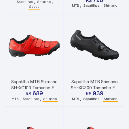
798
45 Preto
R$
,
,
Sapatilhas
Shimano
,
,
MTB
Sapatilhas
Shimano
Speed
Sapatilha MTB Shimano
Sapatilha MTB Shimano
SH-XC100 Tamanho EU
SH-XC300 Tamanho EU
689
939
43 Vermelho
R$
R$
42 Preto
,
,
,
,
MTB
Sapatilhas
Shimano
MTB
Sapatilhas
Shimano