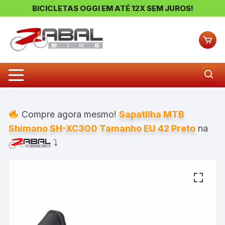
BICICLETAS OGGI EM ATÉ 12X SEM JUROS!
Pular
para
o
conteúdo
Compre agora mesmo!
Sapatilha MTB
Shimano SH-XC300 Tamanho EU 42 Preto
na
⤵