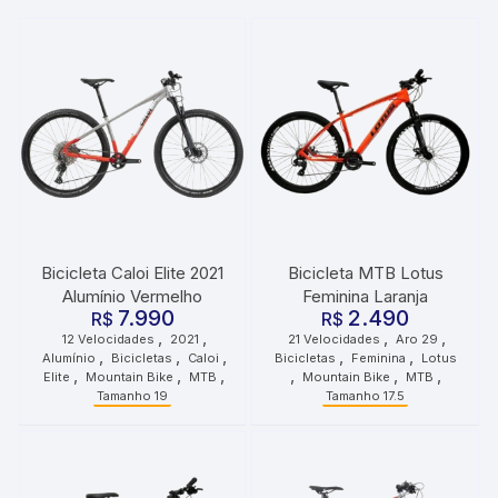
Bicicleta Caloi Elite 2021
Bicicleta MTB Lotus
Alumínio Vermelho
Feminina Laranja
7.990
2.490
R$
R$
,
,
,
,
12 Velocidades
2021
21 Velocidades
Aro 29
,
,
,
,
,
Alumínio
Bicicletas
Caloi
Bicicletas
Feminina
Lotus
,
,
,
,
,
,
Elite
Mountain Bike
MTB
Mountain Bike
MTB
Tamanho 19
Tamanho 17.5