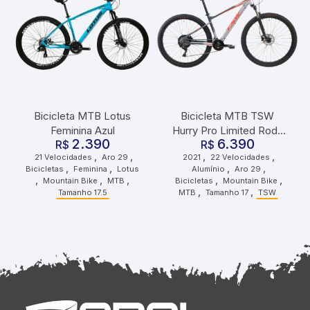
Bicicleta MTB Lotus
Bicicleta MTB TSW
Feminina Azul
Hurry Pro Limited Roda
2.390
6.390
R$
29 Tamanho 17 22
R$
,
,
,
,
21 Velocidades
Aro 29
2021
22 Velocidades
Velocidades 2021 Cinza
,
,
,
,
Bicicletas
Feminina
Lotus
Alumínio
Aro 29
Vermelho
,
,
,
,
,
Mountain Bike
MTB
Bicicletas
Mountain Bike
,
,
Tamanho 17.5
MTB
Tamanho 17
TSW