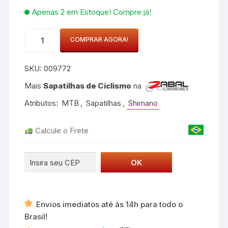
Apenas 2 em Estoque! Compre já!
Sapatilha
COMPRAR AGORA!
MTB
Shimano
SKU:
009772
SH-
XC300
Mais
Sapatilhas de Ciclismo
na
Tamanho
Atributos:
MTB
,
Sapatilhas
,
Shimano
EU
42
Calcule o Frete
Preto
quantidade
Envios imediatos até às 14h para todo o
Brasil!