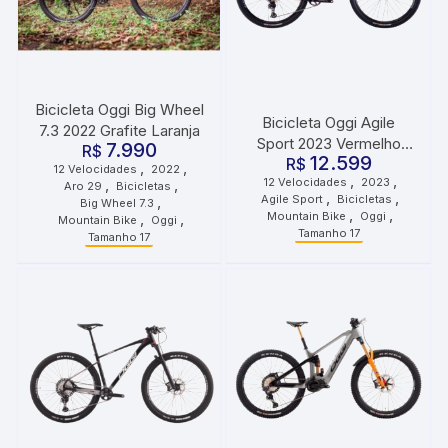
Bicicleta Oggi Big Wheel
Bicicleta Oggi Agile
7.3 2022 Grafite Laranja
Sport 2023 Vermelho
7.990
R$
12.599
R$
Preto
,
,
12 Velocidades
2022
,
,
12 Velocidades
2023
,
,
Aro 29
Bicicletas
,
,
Agile Sport
Bicicletas
,
Big Wheel 7.3
,
,
Mountain Bike
Oggi
,
,
Mountain Bike
Oggi
Tamanho 17
Tamanho 17