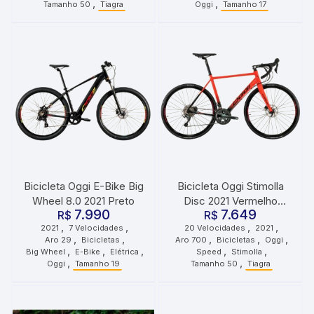
,
,
Tamanho 50
Tiagra
Oggi
Tamanho 17
Bicicleta Oggi E-Bike Big
Bicicleta Oggi Stimolla
Wheel 8.0 2021 Preto
Disc 2021 Vermelho
7.990
7.649
R$
R$
Preto
,
,
,
,
2021
7 Velocidades
20 Velocidades
2021
,
,
,
,
,
Aro 29
Bicicletas
Aro 700
Bicicletas
Oggi
,
,
,
,
,
Big Wheel
E-Bike
Elétrica
Speed
Stimolla
,
,
Oggi
Tamanho 19
Tamanho 50
Tiagra