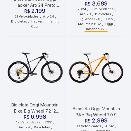
3.689
Velocidades Cues
R$
Hacker Aro 24 Preto
,
,
2024
9 Velocidades
Grafite Rosa Azul
2.199
Vermelho e Branco
R$
,
,
Aro 29
Bicicletas
,
,
21 Velocidades
Aro 24
,
,
Big Wheel 7.0
Cues
,
,
,
Bicicletas
Hacker
Infantil
,
,
Mountain Bike
Oggi
Oggi
Tamanho 15.5
Bicicleta Oggi Mountain
Bicicleta Oggi Mountain
Bike Big Wheel 7.2 12
Bike Big Wheel 7.0 9
6.998
Velocidades Cues Preto
R$
2.999
Velocidades Cues
R$
,
,
12 Velocidades
2021
Amarelo Cinza
,
,
18 Velocidades
Alívio
,
,
Grafite Laranja Preto
Aro 29
Bicicletas
,
,
Aro 19
Bicicletas