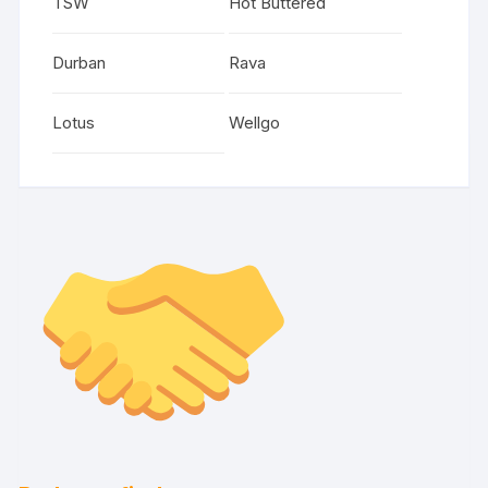
TSW
Hot Buttered
Durban
Rava
Lotus
Wellgo