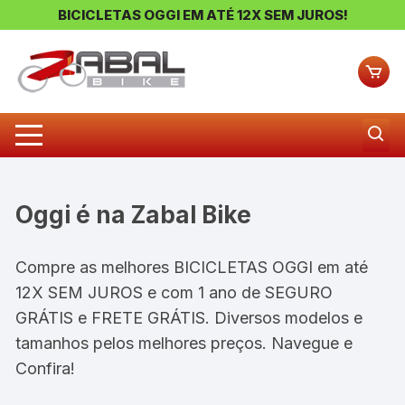
BICICLETAS OGGI EM ATÉ 12X SEM JUROS!
Pular
para
o
conteúdo
Oggi
Compre as melhores BICICLETAS OGGI em até
12X SEM JUROS e com 1 ano de SEGURO
GRÁTIS e FRETE GRÁTIS. Diversos modelos e
tamanhos pelos melhores preços. Navegue e
Confira!