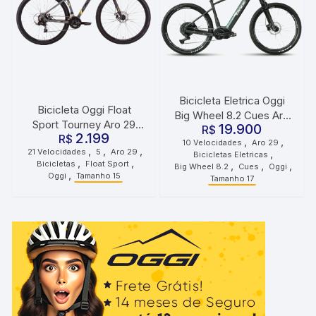
Bicicleta Eletrica Oggi
Bicicleta Oggi Float
Big Wheel 8.2 Cues Aro
Sport Tourney Aro 29
19.900
29 Tamanho 17 10
R$
2.199
Tamanho 15,5 21
R$
,
,
10 Velocidades
Aro 29
Velocidades Verde Preto
,
,
,
21 Velocidades
5
Aro 29
,
Velocidades Grafite
Bicicletas Eletricas
Prata
,
,
Bicicletas
Float Sport
,
,
,
Big Wheel 8.2
Cues
Oggi
Preto Amarelo
,
Oggi
Tamanho 15
Tamanho 17