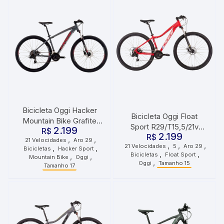
Bicicleta Oggi Hacker
Bicicleta Oggi Float
Mountain Bike Grafite
Sport R29/T15,5/21v
2.199
Vermelho Preto
R$
2.199
Tourney Vermelho
R$
,
,
21 Velocidades
Aro 29
,
,
,
21 Velocidades
5
Aro 29
,
,
Branco Azul
Bicicletas
Hacker Sport
,
,
Bicicletas
Float Sport
,
,
Mountain Bike
Oggi
,
Oggi
Tamanho 15
Tamanho 17