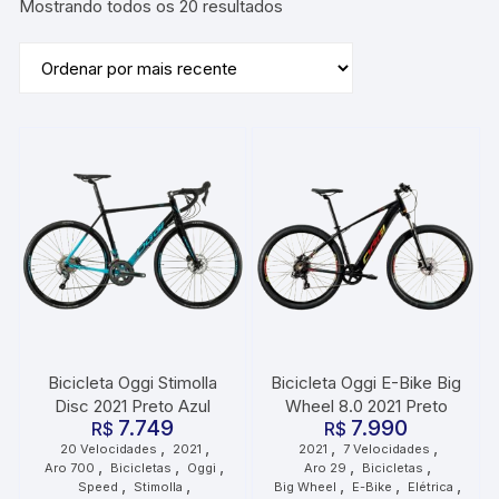
Classificado
Mostrando todos os 20 resultados
por
mais
recente
Bicicleta Oggi Stimolla
Bicicleta Oggi E-Bike Big
Disc 2021 Preto Azul
Wheel 8.0 2021 Preto
7.749
7.990
R$
R$
,
,
,
,
20 Velocidades
2021
2021
7 Velocidades
,
,
,
,
,
Aro 700
Bicicletas
Oggi
Aro 29
Bicicletas
,
,
,
,
,
Speed
Stimolla
Big Wheel
E-Bike
Elétrica