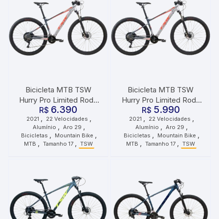
Bicicleta MTB TSW
Bicicleta MTB TSW
Hurry Pro Limited Roda
Hurry Pro Limited Roda
6.390
5.990
29 Tamanho 17 22
R$
29 Tamanho 17 22
R$
,
,
,
,
2021
22 Velocidades
2021
22 Velocidades
Velocidades 2021 Cinza
Velocidades 2021 Cinza
,
,
,
,
Alumínio
Aro 29
Alumínio
Aro 29
Vermelho
Vermelho
,
,
,
,
Bicicletas
Mountain Bike
Bicicletas
Mountain Bike
,
,
,
,
MTB
Tamanho 17
TSW
MTB
Tamanho 17
TSW