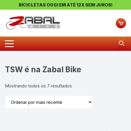
BICICLETAS OGGI EM ATÉ 12X SEM JUROS!
Pular
para
o
conteúdo
TSW
Classificado
Mostrando todos os 7 resultados
por
mais
recente