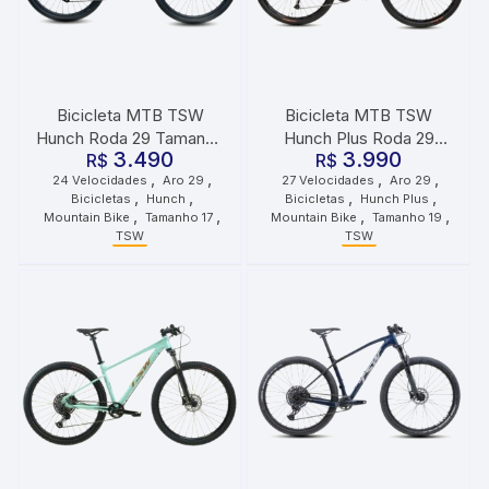
Bicicleta MTB TSW
Bicicleta MTB TSW
Hunch Roda 29 Tamanho
Hunch Plus Roda 29
3.490
3.990
17 24 Velocidades Cinza
R$
Tamanho 19 27
R$
,
,
,
,
24 Velocidades
Aro 29
27 Velocidades
Aro 29
Preto Verde
Velocidades Azul Preto
,
,
,
,
Bicicletas
Hunch
Bicicletas
Hunch Plus
,
,
,
,
Mountain Bike
Tamanho 17
Mountain Bike
Tamanho 19
TSW
TSW