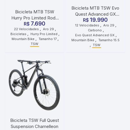
Bicicleta MTB TSW Evo
Bicicleta MTB TSW
Quest Advanced GX
Hurry Pro Limited Roda
19.990
Carbono Roda 29
R$
7.690
29 Tamanho 17 22
R$
,
,
12 Velocidades
Aro 29
Tamanho 15.5 12
,
,
22 Velocidades
Aro 29
,
Velocidades Azul
Carbono
Velocidades Azul
,
,
Bicicletas
Hurry Pro Limited
,
Evo Quest Advanced GX
,
,
Metálico
Mountain Bike
Tamanho 17
,
Mountain Bike
Tamanho 15.5
TSW
,
TSW
Bicicleta TSW Full Quest
Suspension Chamelleon