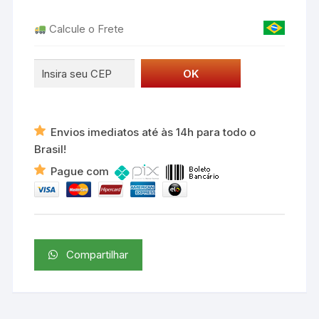
3
Calcule o Frete
Lentes
quantidade
Envios imediatos até às 14h para todo o
Brasil!
Pague com
Compartilhar