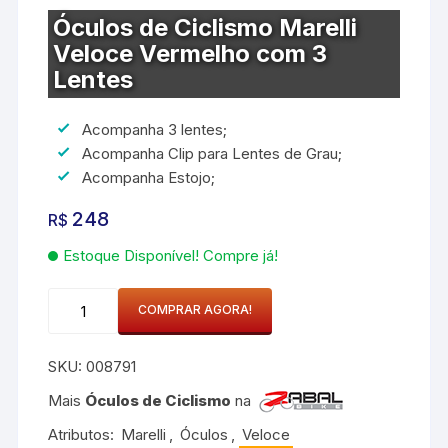
Óculos de Ciclismo Marelli
Veloce Vermelho com 3
Lentes
Acompanha 3 lentes;
Acompanha Clip para Lentes de Grau;
Acompanha Estojo;
248
R$
Estoque Disponível! Compre já!
Óculos
COMPRAR AGORA!
de
Ciclismo
SKU:
008791
Marelli
Veloce
Mais
Óculos de Ciclismo
na
Vermelho
Atributos:
Marelli
,
Óculos
,
Veloce
com