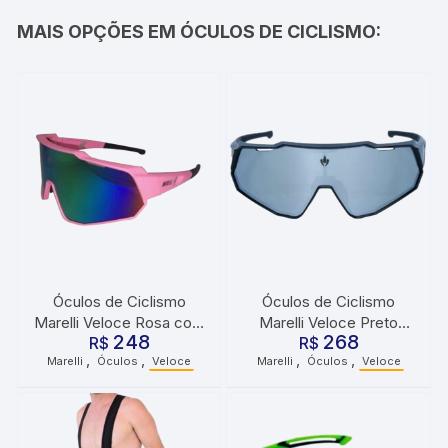
MAIS OPÇÕES EM ÓCULOS DE CICLISMO:
Óculos de Ciclismo
Óculos de Ciclismo
Marelli Veloce Rosa com
Marelli Veloce Preto
248
268
3 Lentes
R$
com 3 Lentes
R$
,
,
,
,
Marelli
Óculos
Veloce
Marelli
Óculos
Veloce