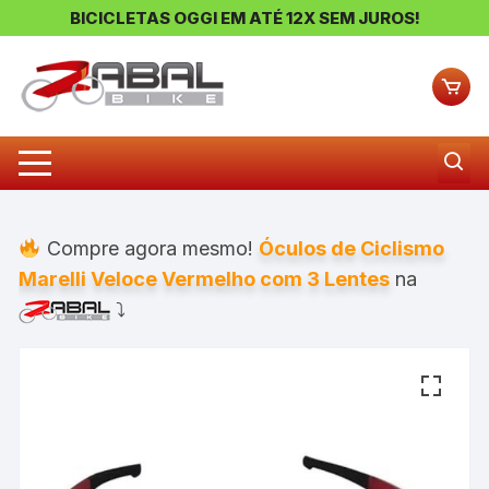
BICICLETAS OGGI EM ATÉ 12X SEM JUROS!
Pular
para
o
conteúdo
Compre agora mesmo!
Óculos de Ciclismo
Marelli Veloce Vermelho com 3 Lentes
na
⤵