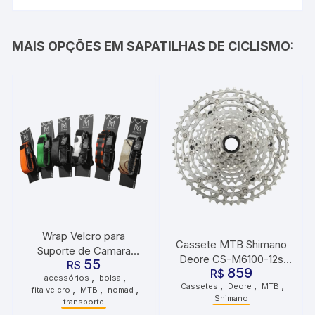
MAIS OPÇÕES EM SAPATILHAS DE CICLISMO:
Wrap Velcro para
Cassete MTB Shimano
Suporte de Camara
Deore CS-M6100-12s
55
Nomad
R$
859
R$
10X51D
,
,
acessórios
bolsa
,
,
,
Cassetes
Deore
MTB
,
,
,
fita velcro
MTB
nomad
Shimano
transporte