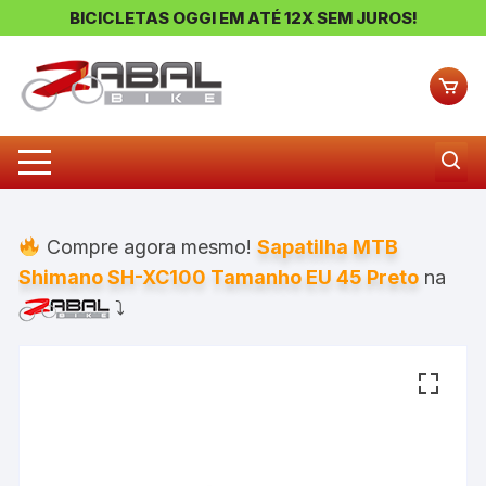
BICICLETAS OGGI EM ATÉ 12X SEM JUROS!
Pular
para
o
conteúdo
Compre agora mesmo!
Sapatilha MTB
Shimano SH-XC100 Tamanho EU 45 Preto
na
⤵