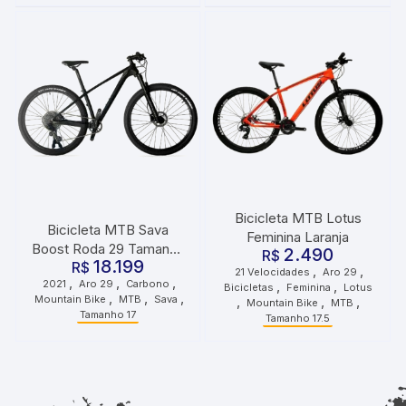
Bicicleta MTB Lotus
Bicicleta MTB Sava
Feminina Laranja
Boost Roda 29 Tamanho
2.490
R$
18.199
17 2021 Preto Grafite
R$
,
,
21 Velocidades
Aro 29
,
,
,
2021
Aro 29
Carbono
,
,
Bicicletas
Feminina
Lotus
,
,
,
Mountain Bike
MTB
Sava
,
,
,
Mountain Bike
MTB
Tamanho 17
Tamanho 17.5