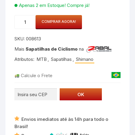
Apenas 2 em Estoque! Compre já!
Sapatilha
COMPRAR AGORA!
MTB
Shimano
SKU:
008613
SH-
XC100
Mais
Sapatilhas de Ciclismo
na
Tamanho
Atributos:
MTB
,
Sapatilhas
,
Shimano
EU
45
Calcule o Frete
Preto
quantidade
Envios imediatos até às 14h para todo o
Brasil!