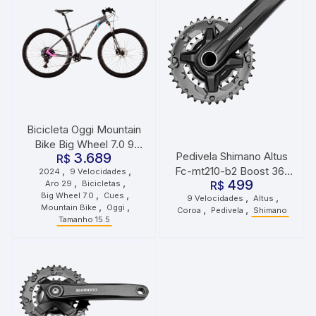
Bicicleta Oggi Mountain
Bike Big Wheel 7.0 9
3.689
Pedivela Shimano Altus
Velocidades Cues
R$
,
,
Fc-mt210-b2 Boost 36-
2024
9 Velocidades
Grafite Rosa Azul
,
,
499
Aro 29
Bicicletas
22d 2x9v 175mm
R$
,
,
Big Wheel 7.0
Cues
,
,
9 Velocidades
Altus
,
,
Mountain Bike
Oggi
,
,
Coroa
Pedivela
Shimano
Tamanho 15.5