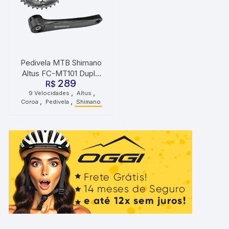
Pedivela MTB Shimano
Altus FC-MT101 Duplo
289
175mm 36/22 9v
R$
,
,
9 Velocidades
Altus
,
,
Coroa
Pedivela
Shimano