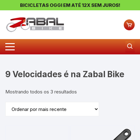
BICICLETAS OGGI EM ATÉ 12X SEM JUROS!
Pular
para
o
conteúdo
9 Velocidades
Classificado
Mostrando todos os 3 resultados
por
mais
recente