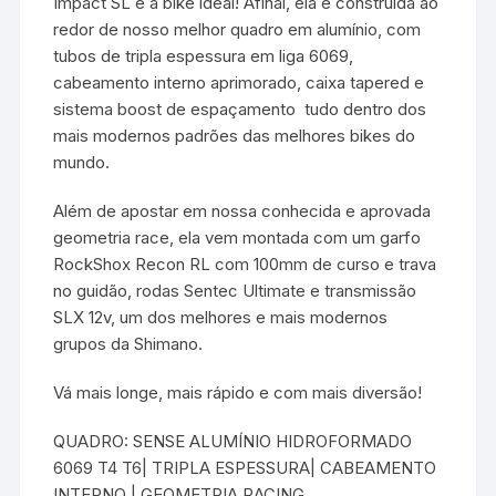
Impact SL é a bike ideal! Afinal, ela é construída ao
redor de nosso melhor quadro em alumínio, com
tubos de tripla espessura em liga 6069,
cabeamento interno aprimorado, caixa tapered e
sistema boost de espaçamento  tudo dentro dos
mais modernos padrões das melhores bikes do
mundo.
Além de apostar em nossa conhecida e aprovada
geometria race, ela vem montada com um garfo
RockShox Recon RL com 100mm de curso e trava
no guidão, rodas Sentec Ultimate e transmissão
SLX 12v, um dos melhores e mais modernos
grupos da Shimano.
Vá mais longe, mais rápido e com mais diversão!
QUADRO: SENSE ALUMÍNIO HIDROFORMADO
6069 T4 T6| TRIPLA ESPESSURA| CABEAMENTO
INTERNO | GEOMETRIA RACING