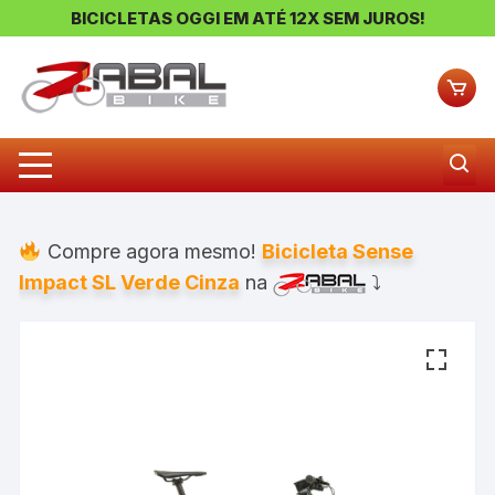
BICICLETAS OGGI EM ATÉ 12X SEM JUROS!
Pular
para
o
conteúdo
Compre agora mesmo!
Bicicleta Sense
Impact SL Verde Cinza
na
⤵