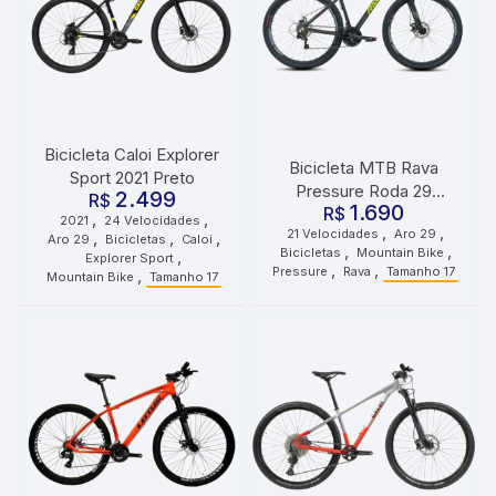
Bicicleta Caloi Explorer
Bicicleta MTB Rava
Sport 2021 Preto
Pressure Roda 29
2.499
R$
1.690
Tamanho 17 21
R$
,
,
2021
24 Velocidades
,
,
21 Velocidades
Aro 29
,
,
,
Velocidades Preto Verde
Aro 29
Bicicletas
Caloi
,
,
Bicicletas
Mountain Bike
,
Explorer Sport
,
,
Pressure
Rava
Tamanho 17
,
Mountain Bike
Tamanho 17