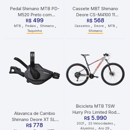
Pedal Shimano MTB PD-
Cassete MBT Shimano
M520 Preto com
Deore CS-M4100 11
499
568
Taquinho
R$
Velocidades 46 Dentes
R$
,
,
,
,
,
,
MTB
Pedais
Shimano
Cassetes
Deore
MTB
Taquinho
Shimano
Bicicleta MTB TSW
Hurry Pro Limited Roda
Alavanca de Cambio
5.990
29 Tamanho 17 22
R$
Shimano Deore XT SL-
,
,
2021
22 Velocidades
Velocidades 2021 Cinza
778
M8100 12V Direito Sem
R$
,
,
Alumínio
Aro 29