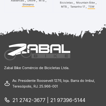
,
,
,
Vermelho
Alavancas
Deore
MTB
Visor
,
,
Bicicletas
Mountain Bike
Shimano
,
,
MTB
Tamanho 17
TSW
Zabal Bike Comércio de Bicicletas Ltda.
Av. Presidente Roosevelt 1276, loja. Barra do Imbuí,
Teresópolis, RJ. 25.966-001
21 2742-3677 | 21 97396-5144