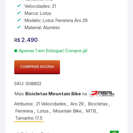
Velocidades: 21
Marca: Lotus
Modelo: Lotus Feminina Aro 29
Material: Alumínio
2.490
R$
Apenas 1 em Estoque! Compre já!
COMPRAR AGORA!
Bicicleta
MTB
SKU:
008802
Lotus
Feminina
Mais
Bicicletas Mountain Bike
na
Laranja
Atributos:
21 Velocidades
,
Aro 29
,
Bicicletas
,
quantidade
Feminina
,
Lotus
,
Mountain Bike
,
MTB
,
Tamanho 17.5