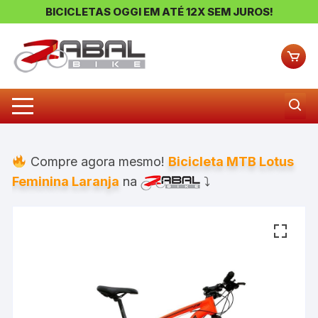
BICICLETAS OGGI EM ATÉ 12X SEM JUROS!
Pular
para
o
conteúdo
Compre agora mesmo!
Bicicleta MTB Lotus
Feminina Laranja
na
⤵