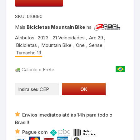
Bicicleta
Sense
SKU:
010690
One
Cinza
Mais
Bicicletas Mountain Bike
na
Grafite
Atributos:
2023
,
21 Velocidades
,
Aro 29
,
quantidade
Bicicletas
,
Mountain Bike
,
One
,
Sense
,
Tamanho 19
Calcule o Frete
Envios imediatos até às 14h para todo o
Brasil!
Pague com