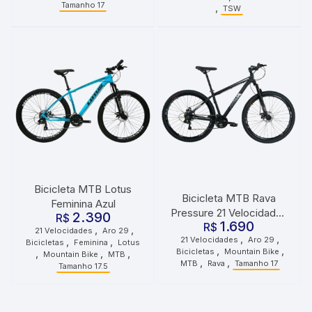
Tamanho 17
,
TSW
Bicicleta MTB Lotus
Bicicleta MTB Rava
Feminina Azul
Pressure 21 Velocidades
2.390
R$
1.690
Roda 29 Tamanho 17
R$
,
,
21 Velocidades
Aro 29
,
,
21 Velocidades
Aro 29
,
,
Preta e Cinza
Bicicletas
Feminina
Lotus
,
,
Bicicletas
Mountain Bike
,
,
,
Mountain Bike
MTB
,
,
MTB
Rava
Tamanho 17
Tamanho 17.5