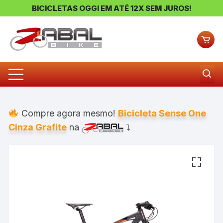
BICICLETAS OGGI EM ATÉ 12X SEM JUROS!
Pular
para
o
conteúdo
Compre agora mesmo!
Bicicleta Sense One
Cinza Grafite
na
⤵