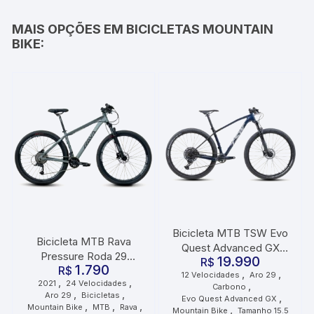
MAIS OPÇÕES EM BICICLETAS MOUNTAIN
BIKE:
Bicicleta MTB TSW Evo
Bicicleta MTB Rava
Quest Advanced GX
Pressure Roda 29
19.990
Carbono Roda 29
R$
1.790
Tamanho 17 24
R$
,
,
12 Velocidades
Aro 29
Tamanho 15.5 12
,
,
2021
24 Velocidades
,
Velocidades 2021 Cinza
Carbono
Velocidades Azul
,
,
Aro 29
Bicicletas
,
Evo Quest Advanced GX
Preto
,
,
,
Metálico
Mountain Bike
MTB
Rava
,
Mountain Bike
Tamanho 15.5