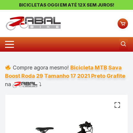
BICICLETAS OGGI EM ATÉ 12X SEM JUROS!
Pular
para
o
conteúdo
Compre agora mesmo!
Bicicleta MTB Sava
Boost Roda 29 Tamanho 17 2021 Preto Grafite
na
⤵