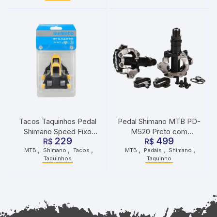
Tacos Taquinhos Pedal
Pedal Shimano MTB PD-
Shimano Speed Fixo
M520 Preto com
229
499
SM-SH11 Amarelo
R$
Taquinho
R$
,
,
,
,
,
,
MTB
Shimano
Tacos
MTB
Pedais
Shimano
Taquinhos
Taquinho