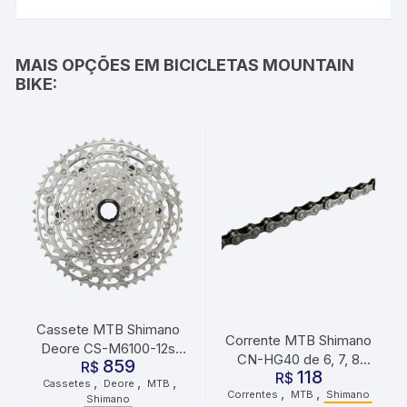
MAIS OPÇÕES EM BICICLETAS MOUNTAIN
BIKE:
Cassete MTB Shimano
Corrente MTB Shimano
Deore CS-M6100-12s
CN-HG40 de 6, 7, 8
859
R$
10X51D
118
velocidades Tourney TY
R$
,
,
,
Cassetes
Deore
MTB
,
,
Correntes
MTB
Shimano
Shimano