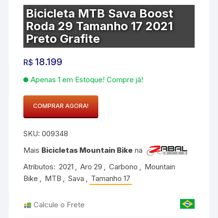
Bicicleta MTB Sava Boost
Roda 29 Tamanho 17 2021
Preto Grafite
18.199
R$
Apenas 1 em Estoque! Compre já!
COMPRAR AGORA!
Bicicleta
MTB
SKU:
009348
Sava
Boost
Mais
Bicicletas Mountain Bike
na
Roda
Atributos:
2021
,
Aro 29
,
Carbono
,
Mountain
29
Bike
,
MTB
,
Sava
,
Tamanho 17
Tamanho
17
Calcule o Frete
2021
Preto