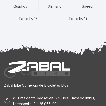
Quadros
Shimano
Speed
Tamanho 17
Tamanho 19
Zabal Bike Comércio de Bicicletas Ltda.
Av. Presidente Roosevelt 1276, loja. Barra do Imbuí,
Teresópolis, RJ. 25.966-001