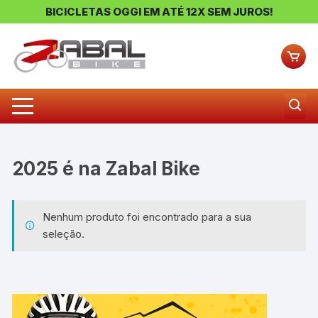
BICICLETAS OGGI EM ATÉ 12X SEM JUROS!
Pular
para
o
conteúdo
2025
Nenhum produto foi encontrado para a sua
seleção.