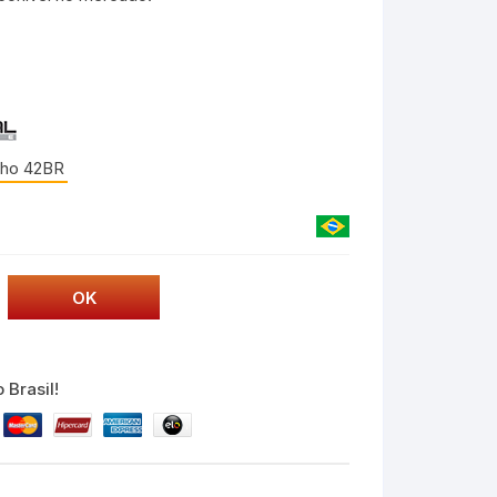
ho 42BR
 Brasil!