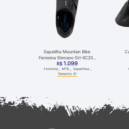
Sapatilha Mountain Bike
C
Feminina Shimano SH-XC200
1.099
Tamanho 41 Preta
R$
,
,
,
Feminina
MTB
Sapatilhas
Tamanho 41