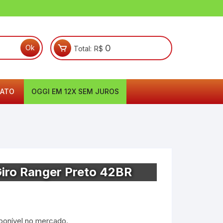
0
Total:
R$
ATO
OGGI EM 12X SEM JUROS
Giro Ranger Preto 42BR
ponível no mercado.