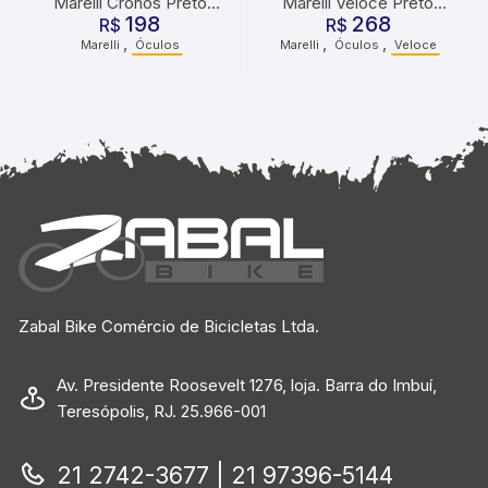
Marelli Cronos Preto
Marelli Veloce Preto
198
268
Amarelo
R$
com 3 Lentes
R$
,
,
,
Marelli
Óculos
Marelli
Óculos
Veloce
Zabal Bike Comércio de Bicicletas Ltda.
Av. Presidente Roosevelt 1276, loja. Barra do Imbuí,
Teresópolis, RJ. 25.966-001
21 2742-3677 | 21 97396-5144