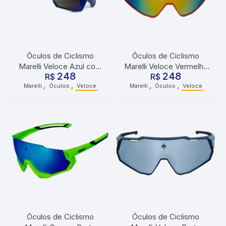
Óculos de Ciclismo
Óculos de Ciclismo
Marelli Veloce Azul com
Marelli Veloce Vermelho
248
248
3 Lentes
R$
com 3 Lentes
R$
,
,
,
,
Marelli
Óculos
Veloce
Marelli
Óculos
Veloce
Óculos de Ciclismo
Óculos de Ciclismo