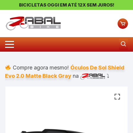
BICICLETAS OGGI EM ATÉ 12X SEM JUROS!
Pular
para
o
conteúdo
Compre agora mesmo!
Óculos De Sol Shield
Evo 2.0 Matte Black Gray
na
⤵