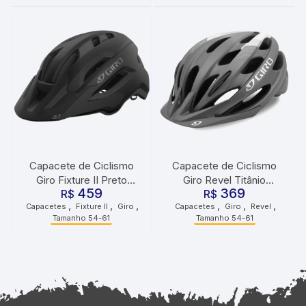
Capacete de Ciclismo
Capacete de Ciclismo
Giro Fixture II Preto
Giro Revel Titânio
459
369
R$
Fosco
R$
Branco
,
,
,
,
,
,
Capacetes
Fixture II
Giro
Capacetes
Giro
Revel
Tamanho 54-61
Tamanho 54-61