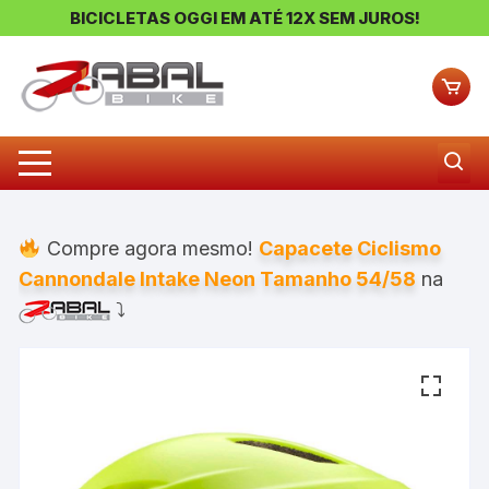
BICICLETAS OGGI EM ATÉ 12X SEM JUROS!
Pular
para
o
conteúdo
Compre agora mesmo!
Capacete Ciclismo
Cannondale Intake Neon Tamanho 54/58
na
⤵