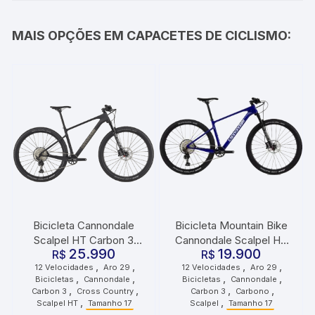
MAIS OPÇÕES EM CAPACETES DE CICLISMO:
Bicicleta Cannondale
Bicicleta Mountain Bike
Scalpel HT Carbon 3
Cannondale Scalpel HT
25.990
19.900
R$
Preto
Carbon 3 Azul
R$
,
,
,
,
12 Velocidades
Aro 29
12 Velocidades
Aro 29
,
,
,
,
Bicicletas
Cannondale
Bicicletas
Cannondale
,
,
,
,
Carbon 3
Cross Country
Carbon 3
Carbono
,
,
Scalpel HT
Tamanho 17
Scalpel
Tamanho 17