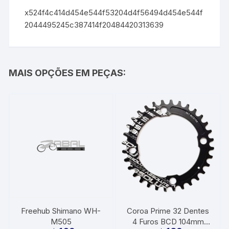
x524f4c414d454e544f53204d4f56494d454e544f
2044495245c387414f20484420313639
MAIS OPÇÕES EM PEÇAS:
Freehub Shimano WH-
Coroa Prime 32 Dentes
M505
4 Furos BCD 104mm