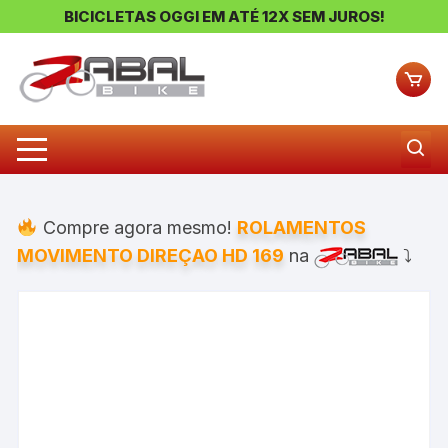
BICICLETAS OGGI EM ATÉ 12X SEM JUROS!
Pular
para
o
conteúdo
Compre agora mesmo!
ROLAMENTOS
MOVIMENTO DIREÇAO HD 169
na
⤵