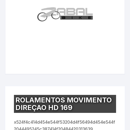
ROLAMENTOS MOVIMENTO
DIREÇAO HD 169
x524f4c414d454e544f53204d4f56494d454e544f
2044495245c387414f20484420313639