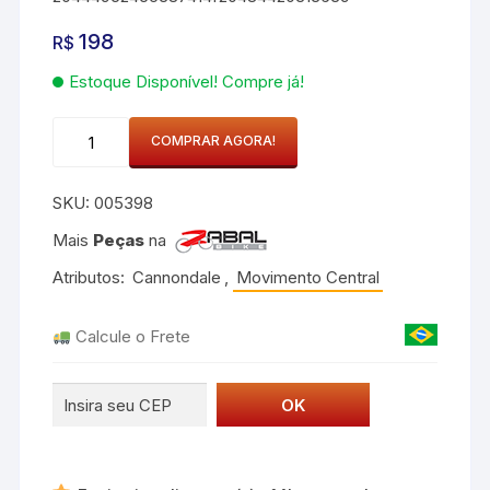
198
R$
Estoque Disponível! Compre já!
ROLAMENTOS
COMPRAR AGORA!
MOVIMENTO
DIREÇAO
SKU:
005398
HD
169
Mais
Peças
na
quantidade
Atributos:
Cannondale
,
Movimento Central
Calcule o Frete