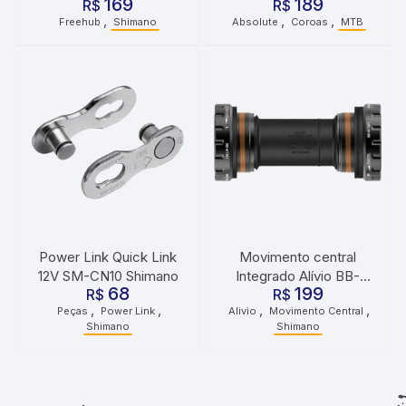
169
189
R$
Absolute
R$
,
,
,
Freehub
Shimano
Absolute
Coroas
MTB
Power Link Quick Link
Movimento central
12V SM-CN10 Shimano
Integrado Alívio BB-
68
199
R$
R$
MT501
,
,
,
,
Peças
Power Link
Alivio
Movimento Central
Shimano
Shimano