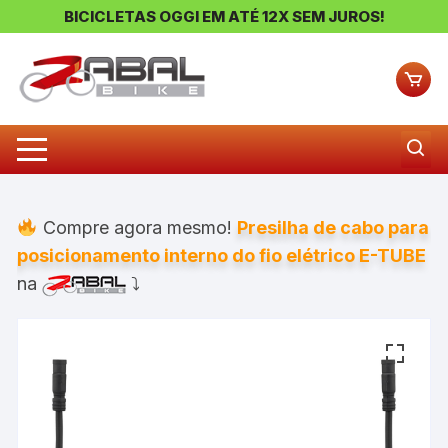
BICICLETAS OGGI EM ATÉ 12X SEM JUROS!
Pular
para
o
conteúdo
Compre agora mesmo!
Presilha de cabo para
posicionamento interno do fio elétrico E-TUBE
na
⤵