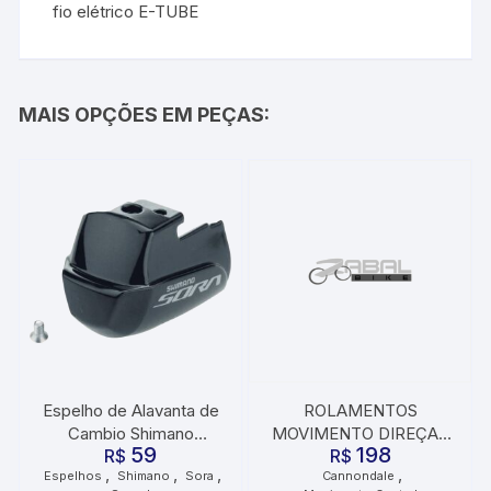
fio elétrico E-TUBE
MAIS OPÇÕES EM PEÇAS:
Espelho de Alavanta de
ROLAMENTOS
Cambio Shimano
MOVIMENTO DIREÇAO
59
198
Esquerdo ST-R3000
R$
R$
HD 169
,
,
,
,
Espelhos
Shimano
Sora
Cannondale
com Parafuso