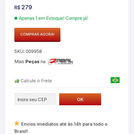
279
R$
Apenas 1 em Estoque! Compre já!
COMPRAR AGORA!
Presilha
de
SKU:
009958
cabo
para
Mais
Peças
na
posicionamento
interno
Calcule o Frete
do
fio
elétrico
E-
TUBE
quantidade
Envios imediatos até às 14h para todo o
Brasil!