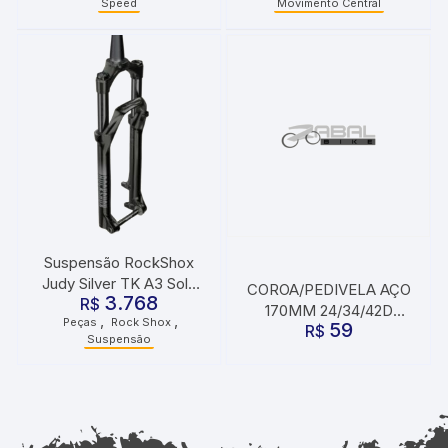
Speed
Movimento Central
Suspensão RockShox
Judy Silver TK A3 Solo
COROA/PEDIVELA AÇO
3.768
Air Boost Trava no
R$
170MM 24/34/42D
,
,
Peças
Rock Shox
Guidão 29″ 100mm MTB
59
INDEX PTO
R$
Suspensão