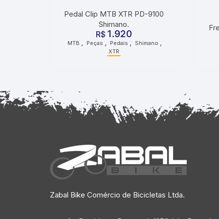
Pedal Clip MTB XTR PD-9100
Shimano.
Fr
1.920
R$
,
,
,
,
MTB
Peças
Pedais
Shimano
XTR
Zabal Bike Comércio de Bicicletas Ltda.