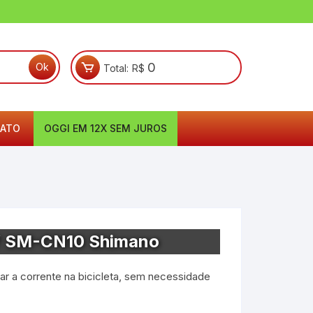
0
Total:
R$
ATO
OGGI EM 12X SEM JUROS
2V SM-CN10 Shimano
car a corrente na bicicleta, sem necessidade