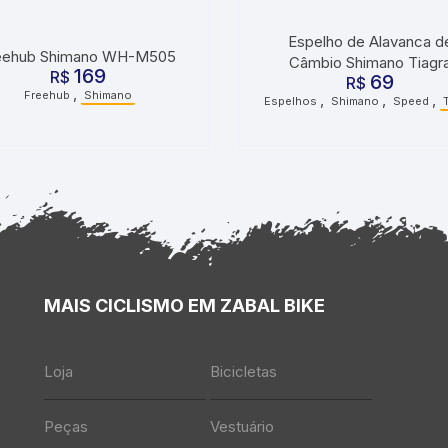
Espelho de Alavanca d
eehub Shimano WH-M505
Câmbio Shimano Tiagr
169
R$
69
Esquerdo ST-4700 co
R$
,
Freehub
Shimano
,
,
,
Espelhos
Shimano
Speed
parafuso
MAIS CICLISMO EM ZABAL BIKE
Loja
Bicicletas
Peças
Vestuário