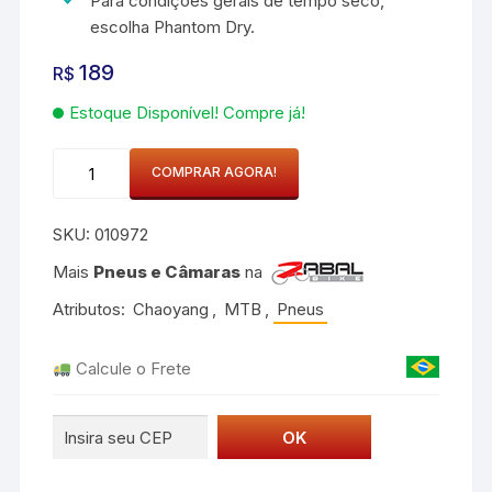
Para condições gerais de tempo seco,
escolha Phantom Dry.
189
R$
Estoque Disponível! Compre já!
Pneu
COMPRAR AGORA!
Chaoyang
Phantom
SKU:
010972
Dry
29x2.20
Mais
Pneus e Câmaras
na
2
Atributos:
Chaoyang
,
MTB
,
Pneus
Tubeless
quantidade
Calcule o Frete