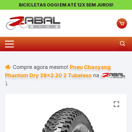
BICICLETAS OGGI EM ATÉ 12X SEM JUROS!
Pular
para
o
conteúdo
Compre agora mesmo!
Pneu Chaoyang
Phantom Dry 29×2.20 2 Tubeless
na
⤵