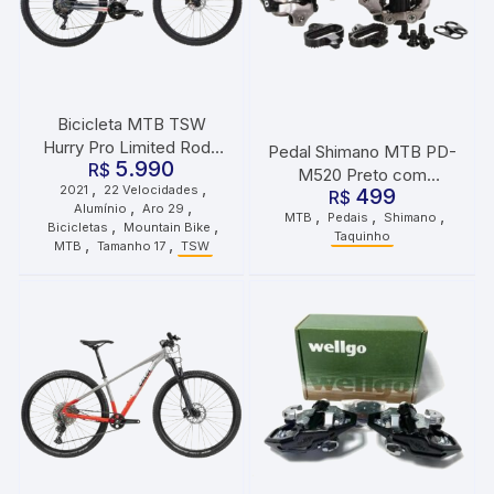
Bicicleta MTB TSW
Hurry Pro Limited Roda
Pedal Shimano MTB PD-
5.990
29 Tamanho 17 22
R$
M520 Preto com
,
,
2021
22 Velocidades
Velocidades 2021 Cinza
499
Taquinho
R$
,
,
Alumínio
Aro 29
,
,
,
Vermelho
MTB
Pedais
Shimano
,
,
Bicicletas
Mountain Bike
Taquinho
,
,
MTB
Tamanho 17
TSW