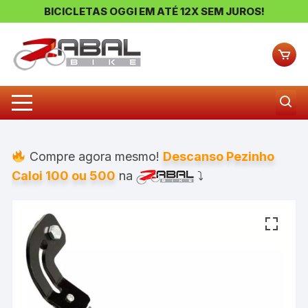
BICICLETAS OGGI EM ATÉ 12X SEM JUROS!
Pular
para
o
conteúdo
Compre agora mesmo!
Descanso Pezinho
Caloi 100 ou 500
na
⤵