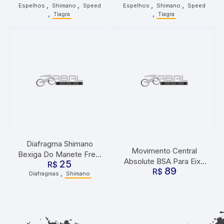
,
,
,
,
Espelhos
Shimano
Speed
Espelhos
Shimano
Speed
parafuso
,
,
Tiagra
Tiagra
Diafragma Shimano
Movimento Central
Bexiga Do Manete Freio
Absolute BSA Para Eixo
25
Deore Altus Mt200 –
R$
89
R$
24
,
Diafragmas
Shimano
Preto