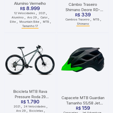
Alumínio Vermelho
Câmbio Traseiro
8.999
R$
Shimano Deore RD-
,
,
12 Velocidades
2021
339
M5100 SGS 11v
R$
,
,
,
Alumínio
Aro 29
Caloi
,
,
Cambios Traseiro
MTB
,
,
,
Elite
Mountain Bike
MTB
Shimano
Tamanho 17
Bicicleta MTB Rava
Pressure Roda 29
Capacete MTB Guardian
1.790
Tamanho 17 24
R$
Tamanho 55/58 Jet
,
,
2021
24 Velocidades
Velocidades 2021 Cinza
159
Adventure Preto Fosco
R$
,
,
Aro 29
Bicicletas
,
,
Preto
Capacetes
Jet Adventure