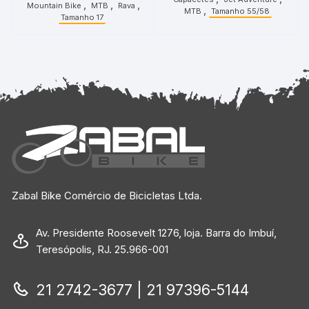
Verde Neon
,
,
,
Mountain Bike
MTB
Rava
,
MTB
Tamanho 55/58
Tamanho 17
Zabal Bike Comércio de Bicicletas Ltda.
Av. Presidente Roosevelt 1276, loja. Barra do Imbuí,
Teresópolis, RJ. 25.966-001
21 2742-3677 | 21 97396-5144