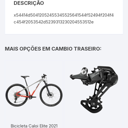
DESCRIÇÃO
x54414d50412052455345525641544f52494f204f4
c454f2053542d5239313230204553512e
MAIS OPÇÕES EM CAMBIO TRASEIRO:
Bicicleta Caloi Elite 2021