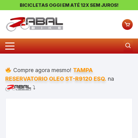
BICICLETAS OGGI EM ATÉ 12X SEM JUROS!
Pular
para
o
conteúdo
Compre agora mesmo!
TAMPA
RESERVATORIO OLEO ST-R9120 ESQ.
na
⤵