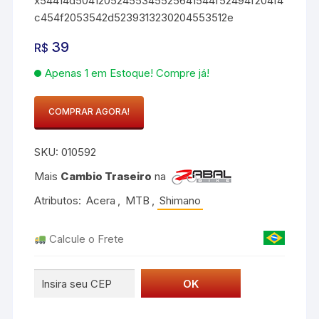
x54414d50412052455345525641544f52494f204f4
c454f2053542d5239313230204553512e
39
R$
Apenas 1 em Estoque! Compre já!
COMPRAR AGORA!
TAMPA
RESERVATORIO
SKU:
010592
OLEO
ST-
Mais
Cambio Traseiro
na
R9120
Atributos:
Acera
,
MTB
,
Shimano
ESQ.
quantidade
Calcule o Frete