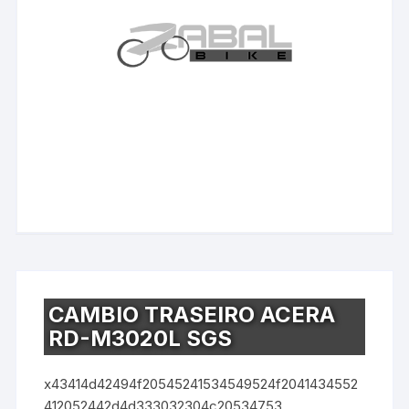
CAMBIO TRASEIRO ACERA
RD-M3020L SGS
x43414d42494f20545241534549524f2041434552
412052442d4d333032304c20534753