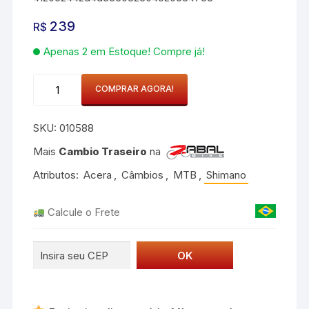
239
R$
Apenas 2 em Estoque! Compre já!
CAMBIO
COMPRAR AGORA!
TRASEIRO
ACERA
SKU:
010588
RD-
M3020L
Mais
Cambio Traseiro
na
SGS
Atributos:
Acera
,
Câmbios
,
MTB
,
Shimano
quantidade
Calcule o Frete