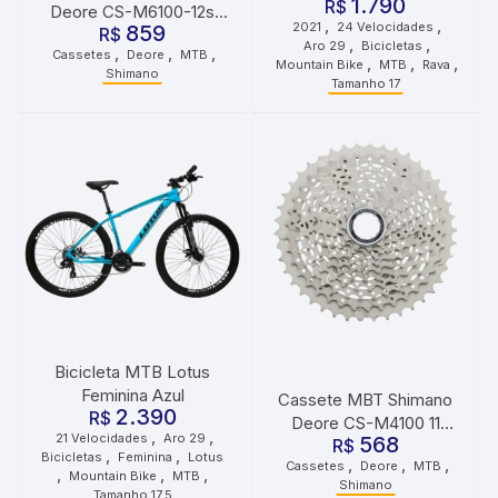
1.790
Tamanho 17 24
R$
Deore CS-M6100-12s
,
,
2021
24 Velocidades
Velocidades 2021 Cinza
859
R$
10X51D
,
,
Aro 29
Bicicletas
,
,
,
Preto
Cassetes
Deore
MTB
,
,
,
Mountain Bike
MTB
Rava
Shimano
Tamanho 17
Bicicleta MTB Lotus
Feminina Azul
Cassete MBT Shimano
2.390
R$
Deore CS-M4100 11
,
,
21 Velocidades
Aro 29
568
Velocidades 46 Dentes
R$
,
,
Bicicletas
Feminina
Lotus
,
,
,
Cassetes
Deore
MTB
,
,
,
Mountain Bike
MTB
Shimano
Tamanho 17.5