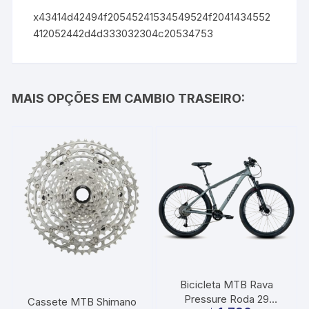
x43414d42494f20545241534549524f2041434552
412052442d4d333032304c20534753
MAIS OPÇÕES EM CAMBIO TRASEIRO:
Bicicleta MTB Rava
Pressure Roda 29
Cassete MTB Shimano