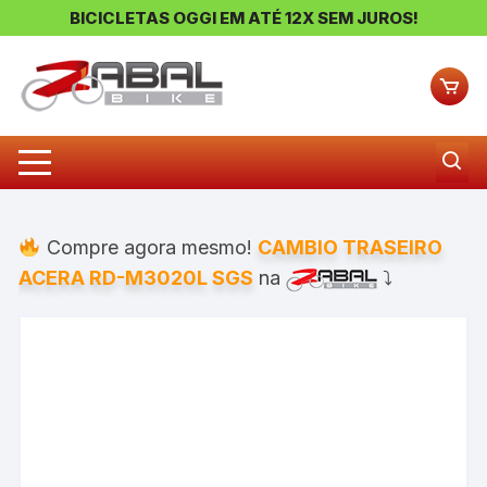
BICICLETAS OGGI EM ATÉ 12X SEM JUROS!
Pular
para
o
conteúdo
Compre agora mesmo!
CAMBIO TRASEIRO
ACERA RD-M3020L SGS
na
⤵