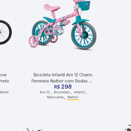
oove
Bicicleta Infantil Aro 12 Charm
Preto
Feminina Nathor com Rodas de
298
Treinamento Rosa
R$
,
,
,
nfantil
Aro 12
Bicicletas
Infantil
,
Masculina
Nathor