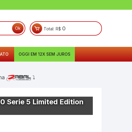
0
Total:
R$
ATO
OGGI EM 12X SEM JUROS
na
⤵
0 Serie 5 Limited Edition