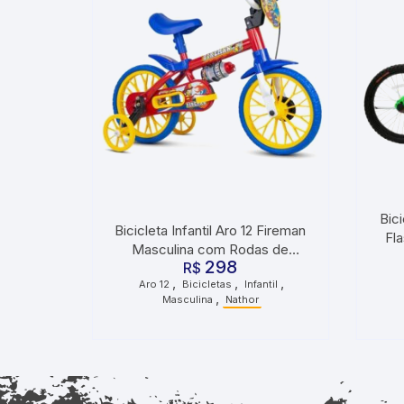
Bic
Bicicleta Infantil Aro 12 Fireman
Fl
Masculina com Rodas de
298
Treinamento Vermelho e Azul
R$
,
,
,
Aro 12
Bicicletas
Infantil
,
Masculina
Nathor