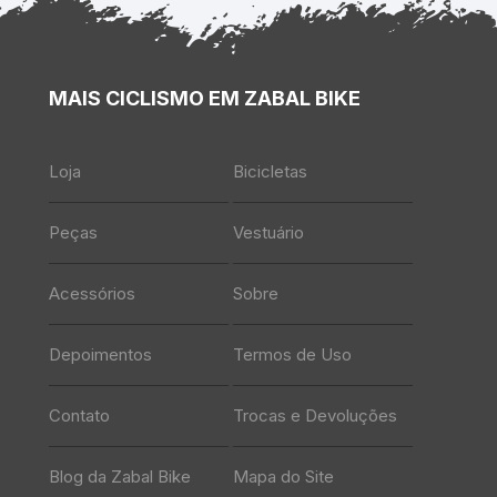
MAIS CICLISMO EM ZABAL BIKE
Loja
Bicicletas
Peças
Vestuário
Acessórios
Sobre
Depoimentos
Termos de Uso
Contato
Trocas e Devoluções
Blog da Zabal Bike
Mapa do Site