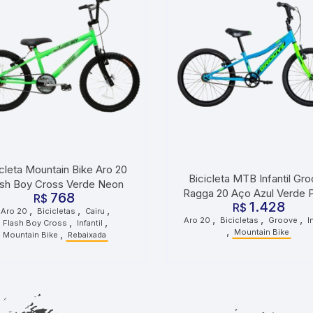
icleta Mountain Bike Aro 20
Bicicleta MTB Infantil Gr
ash Boy Cross Verde Neon
Ragga 20 Aço Azul Verde 
768
R$
1.428
R$
,
,
,
Aro 20
Bicicletas
Cairu
,
,
,
Aro 20
Bicicletas
Groove
I
,
,
Flash Boy Cross
Infantil
,
Mountain Bike
,
Mountain Bike
Rebaixada