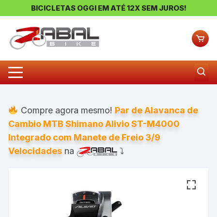
BICICLETAS OGGI EM ATÉ 12X SEM JUROS!
Pular
para
o
conteúdo
Compre agora mesmo!
Par de Alavanca de
Cambio MTB Shimano Alivio ST-M4000
Integrado com Manete de Freio 3/9
Velocidades
na
⤵