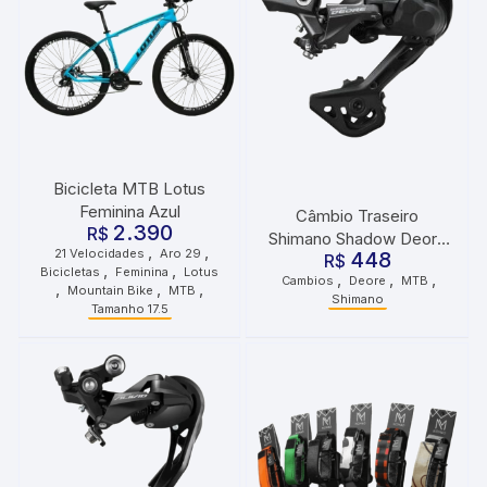
Bicicleta MTB Lotus
Feminina Azul
Câmbio Traseiro
2.390
R$
Shimano Shadow Deore
,
,
21 Velocidades
Aro 29
448
RD-M5120 SGS 10/11V
R$
,
,
Bicicletas
Feminina
Lotus
,
,
,
Cambios
Deore
MTB
,
,
,
Mountain Bike
MTB
Shimano
Tamanho 17.5