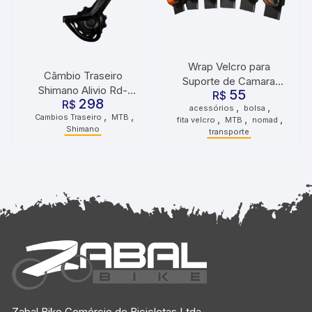
Wrap Velcro para
Câmbio Traseiro
Suporte de Camara
Shimano Alivio Rd-
55
Nomad
R$
298
m3100 Sgs 9v Cage
R$
,
,
acessórios
bolsa
,
,
Cambios Traseiro
MTB
,
,
,
Longo
fita velcro
MTB
nomad
Shimano
transporte
Zabal Bike Comércio de Bicicletas Ltda.