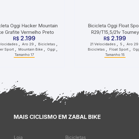
cleta Oggi Hacker Mountain
Bicicleta Oggi Float Spo
ke Grafite Vermelho Preto
R29/T15,5/21v Tourney
2.199
2.199
R$
Vermelho Branco Azul
R$
,
,
,
,
,
elocidades
Aro 29
Bicicletas
21 Velocidades
5
Aro 29
,
,
,
,
,
er Sport
Mountain Bike
Oggi
Bicicletas
Float Sport
Ogg
Tamanho 17
Tamanho 15
MAIS CICLISMO EM ZABAL BIKE
Loja
Bicicletas