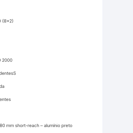
 (8×2)
D 2000
 dentesS
da
entes
 mm short-reach – alumínio preto