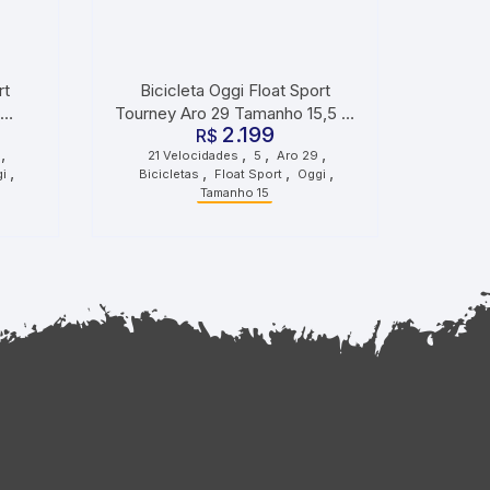
rt
Bicicleta Oggi Float Sport
Tourney Aro 29 Tamanho 15,5 21
2.199
Velocidades Grafite Preto
R$
,
,
,
,
21 Velocidades
5
Aro 29
Amarelo
,
,
,
,
i
Bicicletas
Float Sport
Oggi
Tamanho 15