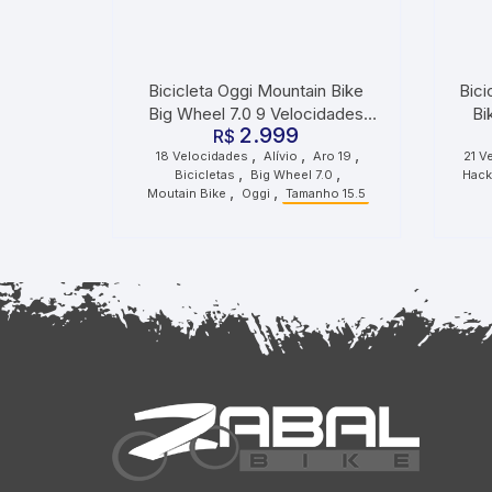
Bicicleta Oggi Mountain Bike
Bici
Big Wheel 7.0 9 Velocidades
Bi
2.999
Cues Grafite Laranja Preto
R$
,
,
,
18 Velocidades
Alívio
Aro 19
21 V
,
,
Bicicletas
Big Wheel 7.0
Hack
,
,
Moutain Bike
Oggi
Tamanho 15.5