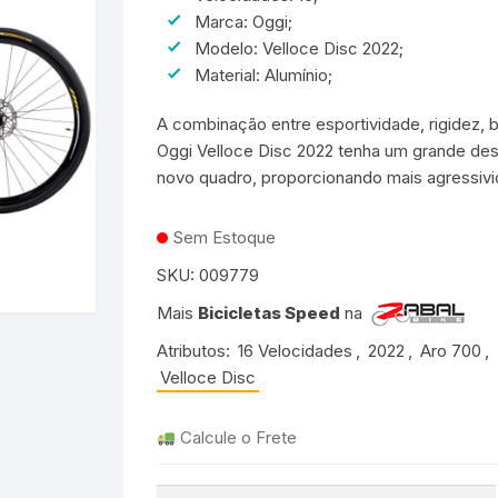
Marca: Oggi;
Bicicletas Aro 20 para
rmudas e Shorts
adros 17″ ou 18″
adros 50 a 53cm
o 26
Mochilas de Hidratação
Groove
Modelo: Velloce Disc 2022;
Meninos
Bicicletas Aro 24 para
Meninas
Material: Alumínio;
patilhas
adros 19″ ou 20″
adros 53 a 56cm
o 27.5
Taco de Pedal
TSW
Bicicletas Aro 24 para
A combinação entre esportividade, rigidez, 
Meninos
adros 21″ ou 22″
adros 56 a 59cm
Transportador
Rava
Oggi Velloce Disc 2022 tenha um grande de
novo quadro, proporcionando mais agressivid
o 29
Durban
Sem Estoque
cicletas Cross Country
Shimano
SKU:
009779
Crank Brothers
Mais
Bicicletas Speed
na
entes
Michelin
Atributos:
16 Velocidades
,
2022
,
Aro 700
,
Velloce Disc
HB
Calcule o Frete
Camelbak