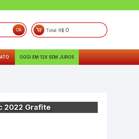
0
Total:
R$
ATO
OGGI EM 12X SEM JUROS
sc 2022 Grafite