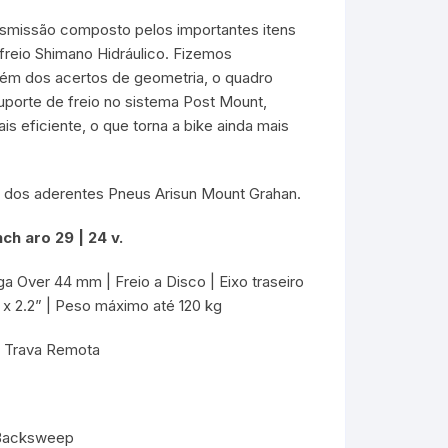
ansmissão composto pelos importantes itens
reio Shimano Hidráulico. Fizemos
Além dos acertos de geometria, o quadro
porte de freio no sistema Post Mount,
s eficiente, o que torna a bike ainda mais
go dos aderentes Pneus Arisun Mount Grahan.
h aro 29 | 24 v.
Over 44 mm | Freio a Disco | Eixo traseiro
x 2.2” | Peso máximo até 120 kg
 Trava Remota
º Backsweep