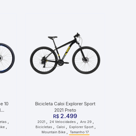
e 10
Bicicleta Caloi Explorer Sport
1
2021 Preto
2.499
reto
R$
,
,
,
,
letas
2021
24 Velocidades
Aro 29
,
,
,
,
ike
Bicicletas
Caloi
Explorer Sport
,
Mountain Bike
Tamanho 17