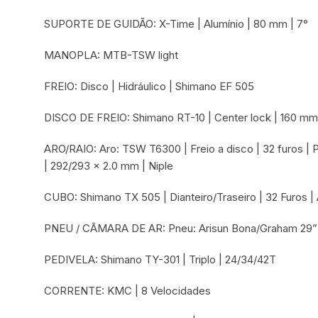
SUPORTE DE GUIDÃO: X-Time | Alumínio | 80 mm | 7°
MANOPLA: MTB-TSW light
FREIO: Disco | Hidráulico | Shimano EF 505
DISCO DE FREIO: Shimano RT-10 | Center lock | 160 m
ARO/RAIO: Aro: TSW T6300 | Freio a disco | 32 furos | P
| 292/293 x 2.0 mm | Niple
CUBO: Shimano TX 505 | Dianteiro/Traseiro | 32 Furos | 
PNEU / CÂMARA DE AR: Pneu: Arisun Bona/Graham 29” |
PEDIVELA: Shimano TY-301 | Triplo | 24/34/42T
CORRENTE: KMC | 8 Velocidades