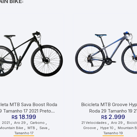
IN BIKE:
cleta MTB Sava Boost Roda
Bicicleta MTB Groove Hyp
9 Tamanho 17 2021 Preto
Roda 29 Tamanho 19 2
18.199
2.999
R$
Grafite
Velocidades Grafite Azul P
R$
,
,
,
,
,
2021
Aro 29
Carbono
21 Velocidades
Aro 29
Bicic
,
,
,
,
,
Mountain Bike
MTB
Sava
Groove
Hype 10
Mountain B
Tamanho 17
Tamanho 19