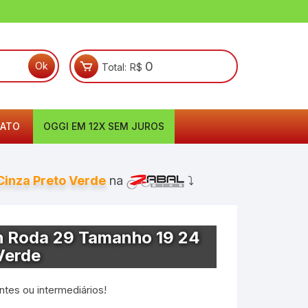
0
Total:
R$
ATO
OGGI EM 12X SEM JUROS
inza Preto Verde
na
⤵
h Roda 29 Tamanho 19 24
Verde
antes ou intermediários!