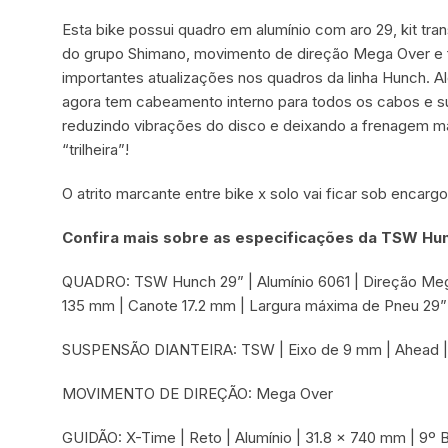
Esta bike possui quadro em alumínio com aro 29, kit tr
do grupo Shimano, movimento de direção Mega Over e f
importantes atualizações nos quadros da linha Hunch. 
agora tem cabeamento interno para todos os cabos e su
reduzindo vibrações do disco e deixando a frenagem mai
“trilheira”!
O atrito marcante entre bike x solo vai ficar sob encar
Confira mais sobre as especificações da TSW Hunc
QUADRO: TSW Hunch 29” | Alumínio 6061 | Direção Mega 
135 mm | Canote 17.2 mm | Largura máxima de Pneu 29” 
SUSPENSÃO DIANTEIRA: TSW | Eixo de 9 mm | Ahead |
MOVIMENTO DE DIREÇÃO: Mega Over
GUIDÃO: X-Time | Reto | Alumínio | 31.8 x 740 mm | 9