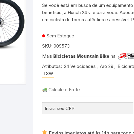
Se você está em busca de um equipamento 
Bicicletas Aro 20 para
rmudas e Shorts
adros 17″ ou 18″
adros 50 a 53cm
o 26
Mochilas de Hidratação
Groove
benefício, a Hunch 24 v. é para você. Aposte
Meninos
Bicicletas Aro 24 para
um ciclista de forma autêntica e acessível
Meninas
patilhas
adros 19″ ou 20″
adros 53 a 56cm
o 27.5
Taco de Pedal
TSW
Bicicletas Aro 24 para
Meninos
Sem Estoque
adros 21″ ou 22″
adros 56 a 59cm
Transportador
Rava
SKU:
009573
o 29
Durban
Mais
Bicicletas Mountain Bike
na
cicletas Cross Country
Shimano
Atributos:
24 Velocidades
,
Aro 29
,
Biciclet
TSW
Crank Brothers
Calcule o Frete
entes
Michelin
HB
Camelbak
Envios imediatos até às 14h para todo o