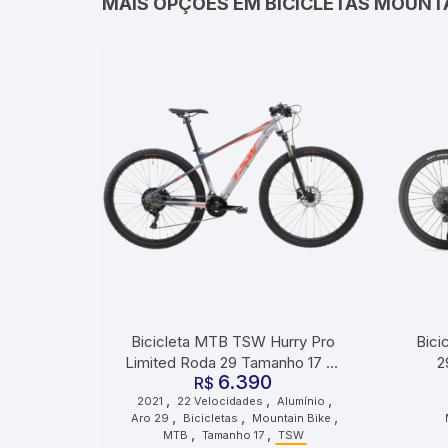
MAIS OPÇÕES EM BICICLETAS MOUNTA
Bicicleta MTB TSW Hurry Pro
Bici
Limited Roda 29 Tamanho 17 22
2
6.390
Velocidades 2021 Cinza
R$
,
,
,
2021
22 Velocidades
Alumínio
Vermelho
,
,
,
Aro 29
Bicicletas
Mountain Bike
,
,
MTB
Tamanho 17
TSW