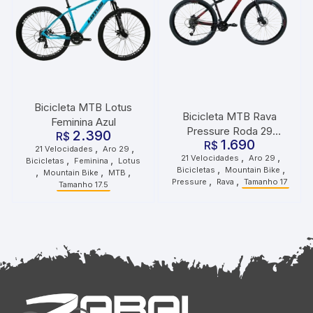
Bicicleta MTB Lotus
Bicicleta MTB Rava
Feminina Azul
Pressure Roda 29
2.390
R$
1.690
Tamanho 17 21
R$
,
,
21 Velocidades
Aro 29
,
,
21 Velocidades
Aro 29
,
,
Velocidades Preto
Bicicletas
Feminina
Lotus
,
,
Bicicletas
Mountain Bike
,
,
,
Mountain Bike
MTB
Vermelho
,
,
Pressure
Rava
Tamanho 17
Tamanho 17.5