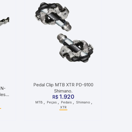
Pedal Clip MTB XTR PD-9100
CN-
Shimano.
des
1.920
R$
,
,
,
,
MTB
Peças
Pedais
Shimano
o
XTR