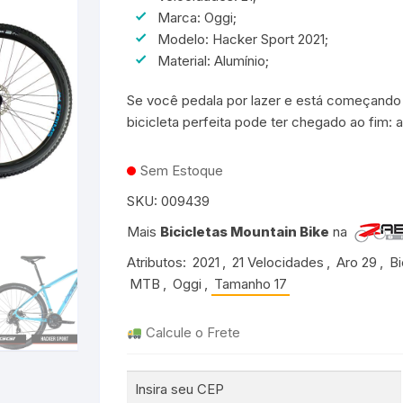
Marca: Oggi;
Bicicletas Aro 20 para
rmudas e Shorts
adros 17″ ou 18″
adros 50 a 53cm
o 26
Mochilas de Hidratação
Groove
Modelo: Hacker Sport 2021;
Meninos
Bicicletas Aro 24 para
Meninas
Material: Alumínio;
patilhas
adros 19″ ou 20″
adros 53 a 56cm
o 27.5
Taco de Pedal
TSW
Bicicletas Aro 24 para
Se você pedala por lazer e está começando 
Meninos
adros 21″ ou 22″
adros 56 a 59cm
Transportador
Rava
bicicleta perfeita pode ter chegado ao fim: 
o 29
Durban
Sem Estoque
cicletas Cross Country
Shimano
SKU:
009439
Mais
Bicicletas Mountain Bike
na
Crank Brothers
Atributos:
2021
,
21 Velocidades
,
Aro 29
,
Bi
entes
Michelin
MTB
,
Oggi
,
Tamanho 17
HB
Calcule o Frete
Camelbak