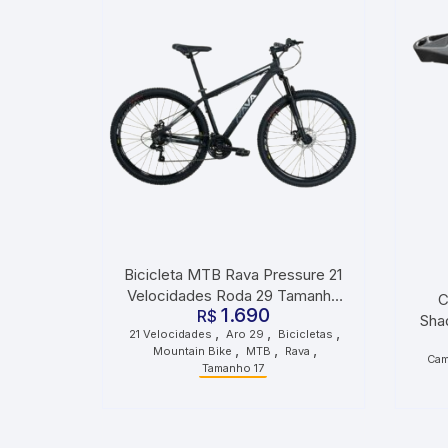
Bicicleta MTB Rava Pressure 21
Velocidades Roda 29 Tamanho
C
1.690
17 Preta e Cinza
R$
Sha
,
,
,
21 Velocidades
Aro 29
Bicicletas
,
,
,
Mountain Bike
MTB
Rava
Cam
Tamanho 17