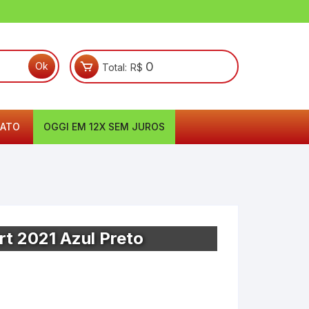
0
Total:
R$
ATO
OGGI EM 12X SEM JUROS
rt 2021 Azul Preto