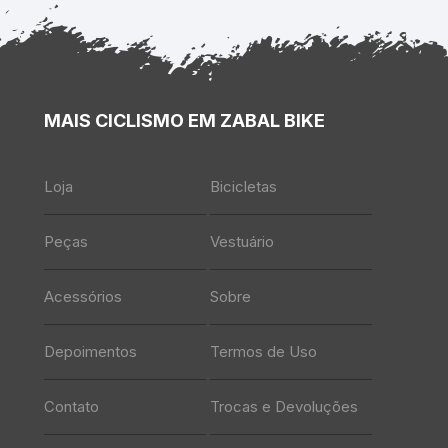
MAIS CICLISMO EM ZABAL BIKE
Loja
Bicicletas
Peças
Vestuário
Acessórios
Sobre
Depoimentos
Termos de Uso
Contato
Trocas e Devoluções