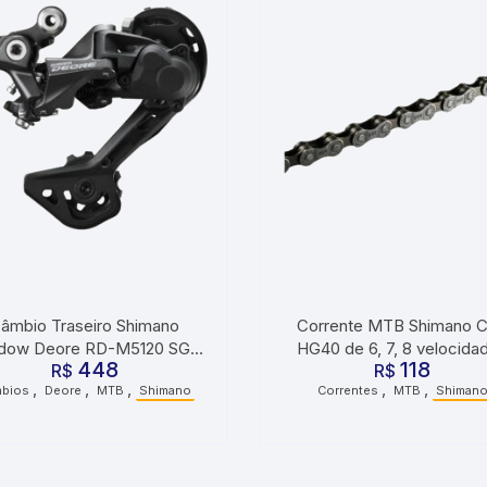
âmbio Traseiro Shimano
Corrente MTB Shimano 
dow Deore RD-M5120 SGS
HG40 de 6, 7, 8 velocida
448
118
R$
10/11V
Tourney TY
R$
,
,
,
,
,
bios
Deore
MTB
Shimano
Correntes
MTB
Shiman