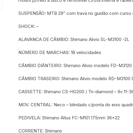
mount p/freio a disco e removível c/rota interna e rabei
SUSPENSÃO: MTB 29″ com trava no guidão com curso
SHOCK: –
ALAVANCA DE CÂMBIO: Shimano Alivio SL-M3100 -2L
NÚMERO DE MARCHAS: 18 velocidades
CÂMBIO DIÂNTEIRO: Shimano Alivio modelo FD-M3120 si
CÂMBIO TRASEIRO: Shimano Alivio modelo RD-M3100 
CASSETTE: Shimano CS-HG200 / Tri-diamond – 9v 11-3
MOV. CENTRAL: Neco – blindado c/ponta do eixo quad
PEDIVELA: Shimano Altus FC-M101 175mm 36×22
CORRENTE: Shimano