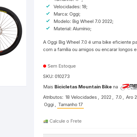
Velocidades: 18;
Bicicletas Aro 20 para
rmudas e Shorts
adros 17″ ou 18″
adros 50 a 53cm
o 26
Mochilas de Hidratação
Groove
Meninos
Marca: Oggi;
Bicicletas Aro 24 para
Meninas
Modelo: Big Wheel 7.0 2022;
patilhas
adros 19″ ou 20″
adros 53 a 56cm
o 27.5
Taco de Pedal
TSW
Bicicletas Aro 24 para
Material: Alumínio;
Meninos
adros 21″ ou 22″
adros 56 a 59cm
Transportador
Rava
A Oggi Big Wheel 7.0 é uma bike eficiente pa
com a família ou amigos ou encarar longos e
o 29
Durban
Sem Estoque
cicletas Cross Country
Shimano
SKU:
010273
Crank Brothers
Mais
Bicicletas Mountain Bike
na
entes
Michelin
Atributos:
18 Velocidades
,
2022
,
7.0
,
Aro 
Oggi
,
Tamanho 17
HB
Calcule o Frete
Camelbak