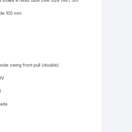
ra snake e head tube over size (44 / 50)
 de 100 mm
de swing front pull (double)
9V
6
rada