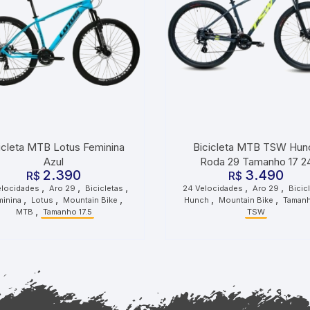
icleta MTB Lotus Feminina
Bicicleta MTB TSW Hun
Azul
Roda 29 Tamanho 17 2
2.390
3.490
R$
Velocidades Cinza Preto V
R$
,
,
,
,
,
elocidades
Aro 29
Bicicletas
24 Velocidades
Aro 29
Bicic
,
,
,
,
,
minina
Lotus
Mountain Bike
Hunch
Mountain Bike
Tamanh
,
MTB
Tamanho 17.5
TSW