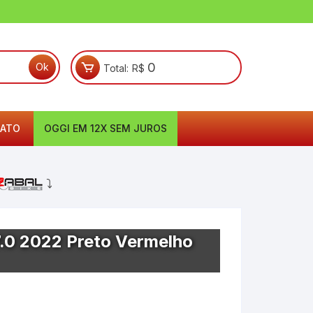
0
Total:
R$
ATO
OGGI EM 12X SEM JUROS
⤵
7.0 2022 Preto Vermelho