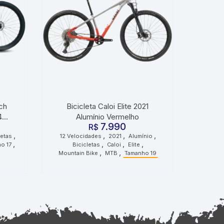
ch
Bicicleta Caloi Elite 2021
4
Alumínio Vermelho
7.990
erde
R$
,
,
,
,
letas
12 Velocidades
2021
Alumínio
,
,
,
,
o 17
Bicicletas
Caloi
Elite
,
,
Mountain Bike
MTB
Tamanho 19