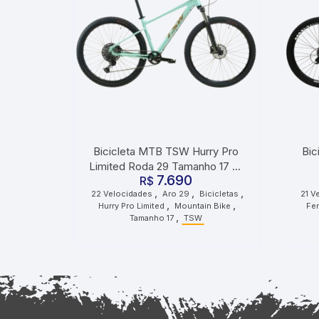
Bicicleta MTB TSW Hurry Pro
Bic
Limited Roda 29 Tamanho 17 22
7.690
Velocidades Azul
R$
,
,
,
22 Velocidades
Aro 29
Bicicletas
21 V
,
,
Hurry Pro Limited
Mountain Bike
Fe
,
Tamanho 17
TSW