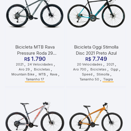
Bicicleta MTB Rava
Bicicleta Oggi Stimolla
Pressure Roda 29
Disc 2021 Preto Azul
1.790
7.749
Tamanho 17 24
R$
R$
,
,
,
,
2021
24 Velocidades
20 Velocidades
2021
Velocidades 2021 Cinza
,
,
,
,
,
Aro 29
Bicicletas
Aro 700
Bicicletas
Oggi
Preto
,
,
,
,
,
Mountain Bike
MTB
Rava
Speed
Stimolla
,
Tamanho 17
Tamanho 50
Tiagra