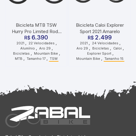
Bicicleta MTB TSW
Bicicleta Caloi Explorer
Hurry Pro Limited Roda
Sport 2021 Amarelo
6.390
2.499
29 Tamanho 17 22
R$
R$
,
,
,
,
2021
22 Velocidades
2021
24 Velocidades
Velocidades 2021 Cinza
,
,
,
,
,
Alumínio
Aro 29
Aro 29
Bicicletas
Caloi
Vermelho
,
,
,
Bicicletas
Mountain Bike
Explorer Sport
,
,
,
MTB
Tamanho 17
TSW
Mountain Bike
Tamanho 15