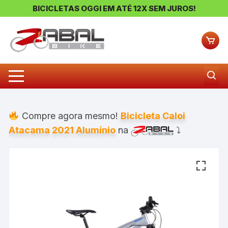
BICICLETAS OGGI EM ATÉ 12X SEM JUROS!
Pular
para
o
conteúdo
Compre agora mesmo!
Bicicleta Caloi
Atacama 2021 Alumínio
na
⤵