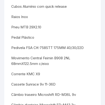
Cubos Alumínio com quick release
Raios Inox
Pneu MTB 29X2.10
Pedal Plástico
Pedivela FSA CK-758STT 175MM 40/30/22D
Movimento Central Feimin B908 2NL
68mmX122.5mm c/eixo
Corrente KMC X9
Cassete Sunrace 9v 11-36D
Câmbio traseiro Microshift RD-M36L 9v
Câmbio dianteiro Microshift FD-M43 3v