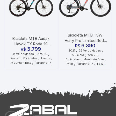
Bicicleta MTB TSW
Bicicleta MTB Audax
Hurry Pro Limited Roda
Havok TX Roda 29
6.390
29 Tamanho 17 22
R$
3.799
Tamanho 17 8
R$
,
,
2021
22 Velocidades
Velocidades 2021 Cinza
,
,
8 Velocidades
Aro 29
,
,
Velocidades Preta
Alumínio
Aro 29
Vermelho
,
,
,
Audax
Bicicletas
Havok
,
,
Bicicletas
Mountain Bike
,
Mountain Bike
Tamanho 17
,
,
MTB
Tamanho 17
TSW