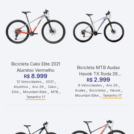
Bicicleta Caloi Elite 2021
Bicicleta MTB Audax
Alumínio Vermelho
Havok TX Roda 29
8.999
R$
2.999
Tamanho 17 8
R$
,
,
12 Velocidades
2021
,
,
8 Velocidades
Aro 29
,
,
,
Velocidades Cinza
Alumínio
Aro 29
Caloi
,
,
,
Audax
Bicicletas
Havok
,
,
,
Elite
Mountain Bike
MTB
,
Mountain Bike
Tamanho 17
Tamanho 17