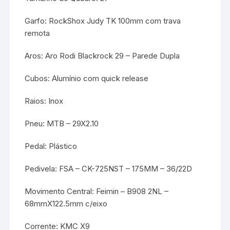
Garfo: RockShox Judy TK 100mm com trava
remota
Aros: Aro Rodi Blackrock 29 – Parede Dupla
Cubos: Alumínio com quick release
Raios: Inox
Pneu: MTB – 29X2.10
Pedal: Plástico
Pedivela: FSA – CK-725NST – 175MM – 36/22D
Movimento Central: Feimin – B908 2NL –
68mmX122.5mm c/eixo
Corrente: KMC X9