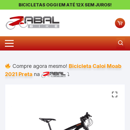
BICICLETAS OGGI EM ATÉ 12X SEM JUROS!
Pular
para
o
conteúdo
Compre agora mesmo!
Bicicleta Caloi Moab
2021 Preta
na
⤵