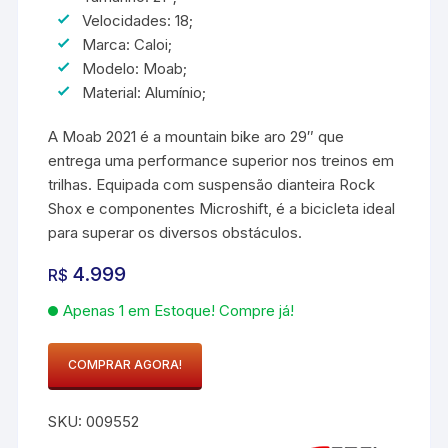
Velocidades: 18;
Marca: Caloi;
Modelo: Moab;
Material: Alumínio;
A Moab 2021 é a mountain bike aro 29″ que
entrega uma performance superior nos treinos em
trilhas. Equipada com suspensão dianteira Rock
Shox e componentes Microshift, é a bicicleta ideal
para superar os diversos obstáculos.
4.999
R$
Apenas 1 em Estoque! Compre já!
COMPRAR AGORA!
Bicicleta
Caloi
SKU:
009552
Moab