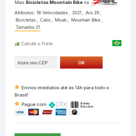
2021
Mais
Bicicletas Mountain Bike
na
Preta
Atributos:
18 Velocidades
,
2021
,
Aro 29
,
quantidade
Bicicletas
,
Caloi
,
Moab
,
Mountain Bike
,
Tamanho 21
Calcule o Frete
Envios imediatos até às 14h para todo o
Brasil!
Pague com