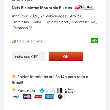
Explorer
Sport
Mais
Bicicletas Mountain Bike
na
2021
Atributos:
2021
,
24 Velocidades
,
Aro 29
,
Amarelo
Bicicletas
,
Caloi
,
Explorer Sport
,
Mountain Bike
,
quantidade
Tamanho 15
Calcule o Frete
Envios imediatos até às 14h para todo o
Brasil!
Pague com