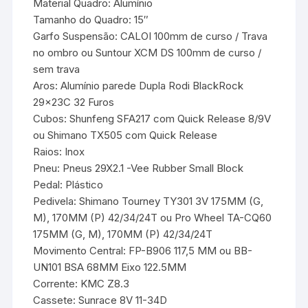
Material Quadro: Alumínio
Tamanho do Quadro: 15″
Garfo Suspensão: CALOI 100mm de curso / Trava
no ombro ou Suntour XCM DS 100mm de curso /
sem trava
Aros: Alumínio parede Dupla Rodi BlackRock
29x23C 32 Furos
Cubos: Shunfeng SFA217 com Quick Release 8/9V
ou Shimano TX505 com Quick Release
Raios: Inox
Pneu: Pneus 29X2.1 -Vee Rubber Small Block
Pedal: Plástico
Pedivela: Shimano Tourney TY301 3V 175MM (G,
M), 170MM (P) 42/34/24T ou Pro Wheel TA-CQ60
175MM (G, M), 170MM (P) 42/34/24T
Movimento Central: FP-B906 117,5 MM ou BB-
UN101 BSA 68MM Eixo 122.5MM
Corrente: KMC Z8.3
Cassete: Sunrace 8V 11-34D