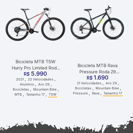
Bicicleta MTB TSW
Bicicleta MTB Rava
Hurry Pro Limited Roda
Pressure Roda 29
5.990
29 Tamanho 17 22
R$
1.690
Tamanho 17 21
R$
,
,
2021
22 Velocidades
Velocidades 2021 Cinza
,
,
21 Velocidades
Aro 29
,
,
Velocidades Preto Verde
Alumínio
Aro 29
Vermelho
,
,
Bicicletas
Mountain Bike
,
,
Bicicletas
Mountain Bike
,
,
Pressure
Rava
Tamanho 17
,
,
MTB
Tamanho 17
TSW