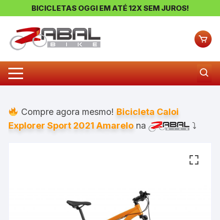
BICICLETAS OGGI EM ATÉ 12X SEM JUROS!
Pular
para
o
conteúdo
Compre agora mesmo!
Bicicleta Caloi
Explorer Sport 2021 Amarelo
na
⤵