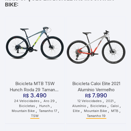
BIKE:
Bicicleta MTB TSW
Bicicleta Caloi Elite 2021
Hunch Roda 29 Tamanho
Alumínio Vermelho
3.490
7.990
17 24 Velocidades Cinza
R$
R$
,
,
,
,
24 Velocidades
Aro 29
12 Velocidades
2021
Preto Verde
,
,
,
,
,
Bicicletas
Hunch
Alumínio
Bicicletas
Caloi
,
,
,
,
,
Mountain Bike
Tamanho 17
Elite
Mountain Bike
MTB
TSW
Tamanho 19