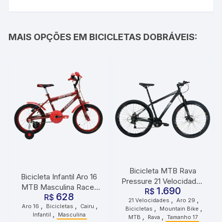
MAIS OPÇÕES EM BICICLETAS DOBRÁVEIS:
Bicicleta MTB Rava
Bicicleta Infantil Aro 16
Pressure 21 Velocidades
MTB Masculina Racer
1.690
Roda 29 Tamanho 17
R$
628
Kids Vermelha
R$
,
,
21 Velocidades
Aro 29
Preta e Cinza
,
,
,
Aro 16
Bicicletas
Cairu
,
,
Bicicletas
Mountain Bike
,
Infantil
Masculina
,
,
MTB
Rava
Tamanho 17