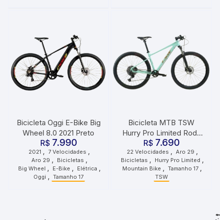
Bicicleta Oggi E-Bike Big
Bicicleta MTB TSW
Wheel 8.0 2021 Preto
Hurry Pro Limited Roda
7.990
7.690
R$
29 Tamanho 17 22
R$
,
,
,
,
2021
7 Velocidades
22 Velocidades
Aro 29
Velocidades Azul
,
,
,
,
Aro 29
Bicicletas
Bicicletas
Hurry Pro Limited
,
,
,
,
,
Big Wheel
E-Bike
Elétrica
Mountain Bike
Tamanho 17
,
Oggi
Tamanho 17
TSW