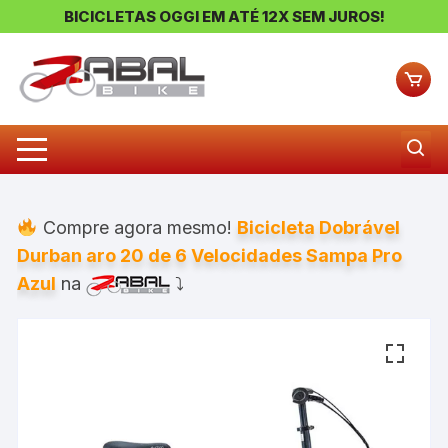
BICICLETAS OGGI EM ATÉ 12X SEM JUROS!
Pular
para
o
conteúdo
Compre agora mesmo!
Bicicleta Dobrável
Durban aro 20 de 6 Velocidades Sampa Pro
Azul
na
⤵