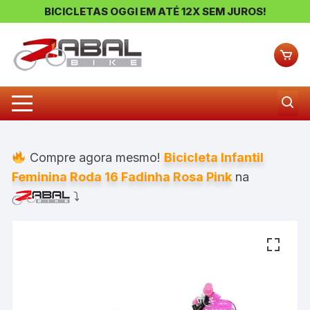
BICICLETAS OGGI EM ATÉ 12X SEM JUROS!
Pular
para
o
conteúdo
Compre agora mesmo!
Bicicleta Infantil
Feminina Roda 16 Fadinha Rosa Pink
na
⤵