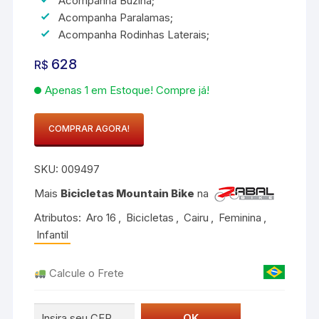
Acompanha Buzina;
Acompanha Paralamas;
Acompanha Rodinhas Laterais;
628
R$
Apenas 1 em Estoque! Compre já!
COMPRAR AGORA!
Bicicleta
Infantil
SKU:
009497
Feminina
Roda
Mais
Bicicletas Mountain Bike
na
16
Atributos:
Aro 16
,
Bicicletas
,
Cairu
,
Feminina
,
Fadinha
Infantil
Rosa
Pink
Calcule o Frete
quantidade