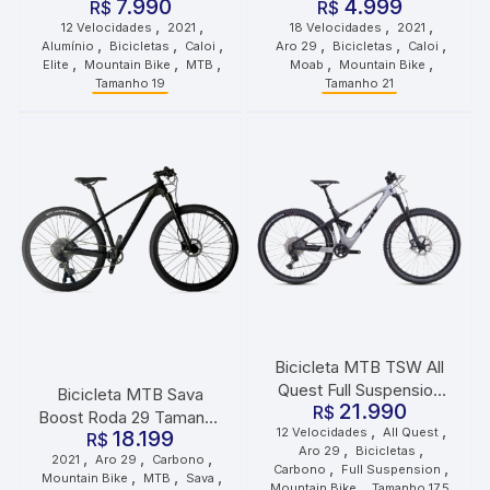
7.990
4.999
R$
R$
,
,
,
,
12 Velocidades
2021
18 Velocidades
2021
,
,
,
,
,
,
Alumínio
Bicicletas
Caloi
Aro 29
Bicicletas
Caloi
,
,
,
,
,
Elite
Mountain Bike
MTB
Moab
Mountain Bike
Tamanho 19
Tamanho 21
Bicicleta MTB TSW All
Quest Full Suspension
Bicicleta MTB Sava
21.990
Carbono Roda 29
R$
Boost Roda 29 Tamanho
,
,
12 Velocidades
All Quest
Tamanho 17.5 12
18.199
17 2021 Preto Grafite
R$
,
,
Aro 29
Bicicletas
,
,
,
Velocidades Prata Preto
2021
Aro 29
Carbono
,
,
Carbono
Full Suspension
,
,
,
Mountain Bike
MTB
Sava
,
Mountain Bike
Tamanho 17.5