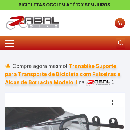
BICICLETAS OGGI EM ATÉ 12X SEM JUROS!
Pular
para
o
conteúdo
Compre agora mesmo!
Transbike Suporte
para Transporte de Bicicleta com Pulseiras e
Alças de Borracha Modelo II
na
⤵