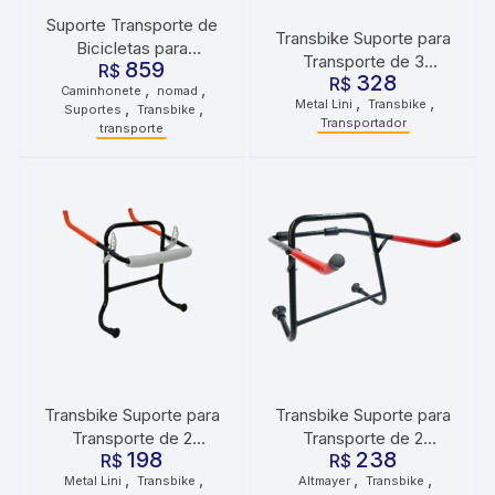
Suporte Transporte de
Transbike Suporte para
Bicicletas para
Transporte de 3
859
Caminhonetes Truckpad
R$
328
Bicicletas com Alças de
R$
,
,
Caminhonete
nomad
Nomad Protetor
,
,
Metal Lini
Transbike
,
,
Borracha em U para
Suportes
Transbike
Caçamba G
Transportador
transporte
Engate Bola
Transbike Suporte para
Transbike Suporte para
Transporte de 2
Transporte de 2
198
238
Bicicletas Metal Lini
R$
Bicicletas para Mala
R$
,
,
,
,
Metal Lini
Transbike
Altmayer
Transbike