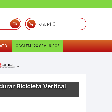
0
Total:
R$
ATO
OGGI EM 12X SEM JUROS
⤵
rar Bicicleta Vertical