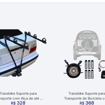
Transbike Suporte para
Transbike Suporte par
nsporte com Alça de até 3
Transporte de Bicicleta 
328
368
cicletas para Engate Bola
R$
Alça de Borracha para Es
R$