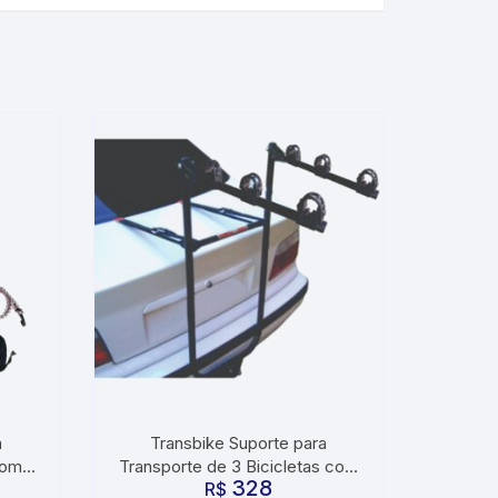
a
Transbike Suporte para
com
Transporte de 3 Bicicletas com
328
tepe
Alças de Borracha em U para
R$