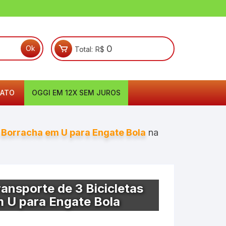
0
Total:
R$
ATO
OGGI EM 12X SEM JUROS
e Borracha em U para Engate Bola
na
ansporte de 3 Bicicletas
 U para Engate Bola