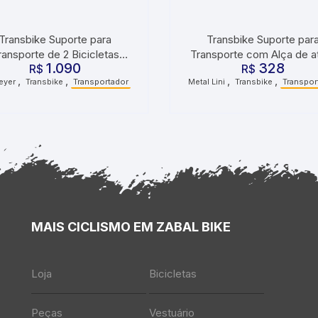
Transbike Suporte para
Transbike Suporte par
ransporte de 2 Bicicletas
Transporte com Alça de a
1.090
328
gate Bola com Canaleta e
R$
Bicicletas para Engate B
R$
,
,
,
,
eyer
Transbike
Transportador
Metal Lini
Transbike
Transpor
Sinalizador
MAIS CICLISMO EM ZABAL BIKE
Loja
Bicicletas
Peças
Vestuário