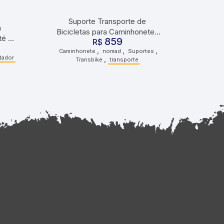
Suporte Transporte de
a
Bicicletas para Caminhonetes
té 3
859
Truckpad Nomad Protetor
R$
ola
,
,
,
Caminhonete
nomad
Suportes
Caçamba G
tador
,
Transbike
transporte