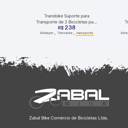
Transbike Suporte para
Transporte de 2 Bicicletas para
T
238
R$
Mala
En
,
,
Altmayer
Transbike
transporte
Altm
Zabal Bike Comércio de Bicicletas Ltda.