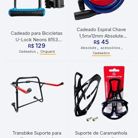
Cadeado Espiral Chave
Cadeado para Bicicletas
1,5mx12mm Absolute
U-Lock Neons 8153
45
R$
Azul
129
Onguard Azul
R$
,
,
Absolute
acessórios
,
Cadeados
Onguard
Cadeados
Transbike Suporte para
Suporte de Caramanhola