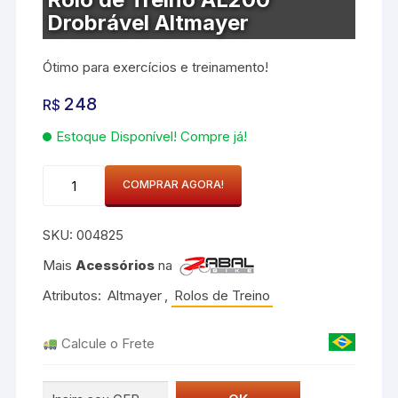
Drobrável Altmayer
Ótimo para exercícios e treinamento!
248
R$
Estoque Disponível! Compre já!
Rolo
COMPRAR AGORA!
de
Treino
SKU:
004825
AL200
Drobrável
Mais
Acessórios
na
Altmayer
Atributos:
Altmayer
,
Rolos de Treino
quantidade
Calcule o Frete