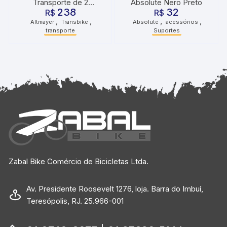
Transporte de 2
Absolute Nero Preto
238
32
Bicicletas para Mala
R$
R$
,
,
,
,
Altmayer
Transbike
Absolute
acessórios
transporte
Suportes
Zabal Bike Comércio de Bicicletas Ltda.
Av. Presidente Roosevelt 1276, loja. Barra do Imbuí,
Teresópolis, RJ. 25.966-001