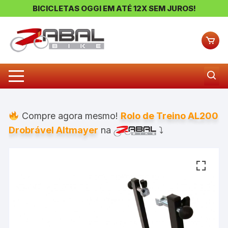
BICICLETAS OGGI EM ATÉ 12X SEM JUROS!
Pular
para
o
conteúdo
Compre agora mesmo!
Rolo de Treino AL200
Drobrável Altmayer
na
⤵