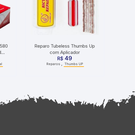
B580
Reparo Tubeless Thumbs Up
d
com Aplicador
49
R$
,
al
Reparos
Thumbs UP