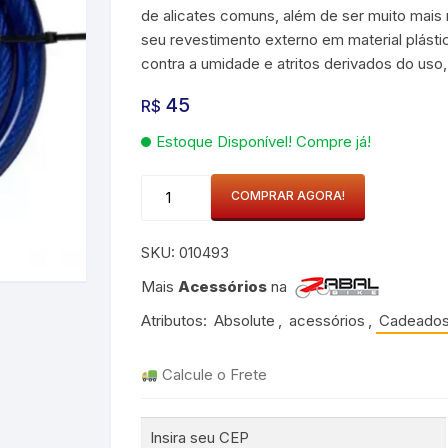
de alicates comuns, além de ser muito mais 
Bicicletas Aro 20 para
rmudas e Shorts
adros 17″ ou 18″
adros 50 a 53cm
o 26
Mochilas de Hidratação
Groove
seu revestimento externo em material plásti
Meninos
Bicicletas Aro 24 para
contra a umidade e atritos derivados do uso,
Meninas
patilhas
adros 19″ ou 20″
adros 53 a 56cm
o 27.5
Taco de Pedal
TSW
Bicicletas Aro 24 para
45
R$
Meninos
adros 21″ ou 22″
adros 56 a 59cm
Transportador
Rava
Estoque Disponível! Compre já!
o 29
Durban
Cadeado
COMPRAR AGORA!
Espiral
cicletas Cross Country
Shimano
Chave
SKU:
010493
1,5mx12mm
Crank Brothers
Absolute
Mais
Acessórios
na
Azul
entes
Michelin
Atributos:
Absolute
,
acessórios
,
Cadeado
quantidade
HB
Calcule o Frete
Camelbak