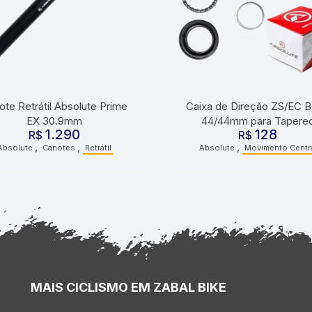
ote Retrátil Absolute Prime
Caixa de Direção ZS/EC 
EX 30.9mm
44/44mm para Tapere
1.290
128
R$
Absolute
R$
,
,
,
Absolute
Canotes
Retrátil
Absolute
Movimento Centr
MAIS CICLISMO EM ZABAL BIKE