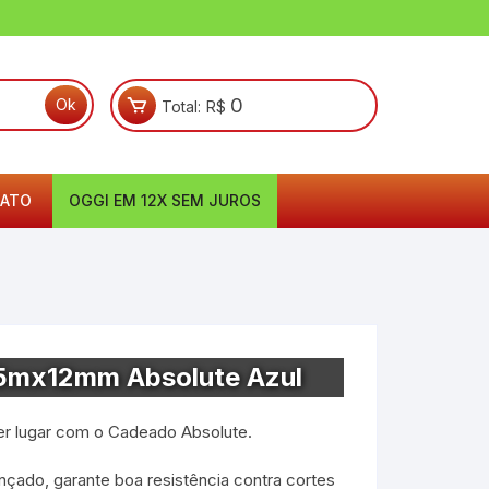
0
Total:
R$
ATO
OGGI EM 12X SEM JUROS
,5mx12mm Absolute Azul
er lugar com o Cadeado Absolute.
çado, garante boa resistência contra cortes