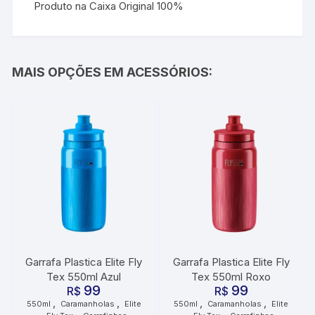
Produto na Caixa Original 100%
MAIS OPÇÕES EM ACESSÓRIOS:
Garrafa Plastica Elite Fly
Garrafa Plastica Elite Fly
Tex 550ml Azul
Tex 550ml Roxo
99
99
R$
R$
,
,
,
,
550ml
Caramanholas
Elite
550ml
Caramanholas
Elite
,
,
,
,