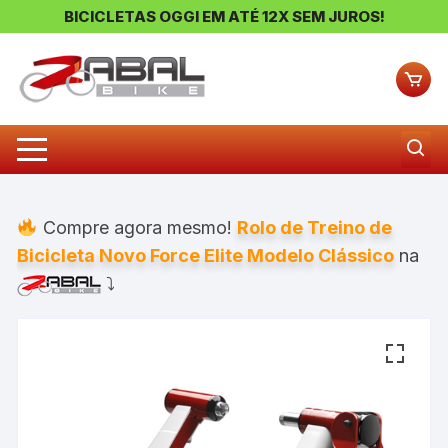
BICICLETAS OGGI EM ATÉ 12X SEM JUROS!
Pular
para
o
conteúdo
Compre agora mesmo!
Rolo de Treino de
Bicicleta Novo Force Elite Modelo Clássico
na
⤵