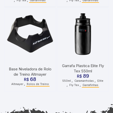
Fly Tex
Garrafinhas
Fly Tex
Garrafinhas
Garrafa Plastica Elite Fly
Base Niveladora de Rolo
Tex 550ml
de Treino Altmayer
89
R$
68
R$
,
,
550ml
Caramanholas
Elite
,
Altmayer
Rolos de Treino
,
,
Fly Tex
Garrafinhas