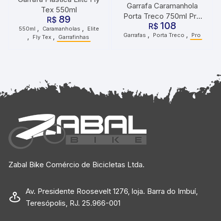
Garrafa Caramanhola
Tex 550ml
Porta Treco 750ml Pro
89
R$
108
R$
Preto
,
,
550ml
Caramanholas
Elite
,
,
Garrafas
Porta Treco
Pro
,
,
Fly Tex
Garrafinhas
Zabal Bike Comércio de Bicicletas Ltda.
Av. Presidente Roosevelt 1276, loja. Barra do Imbuí,
Teresópolis, RJ. 25.966-001