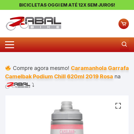
BICICLETAS OGGI EM ATÉ 12X SEM JUROS!
Pular
para
o
conteúdo
Compre agora mesmo!
Caramanhola Garrafa
Camelbak Podium Chill 620ml 2019 Rosa
na
⤵