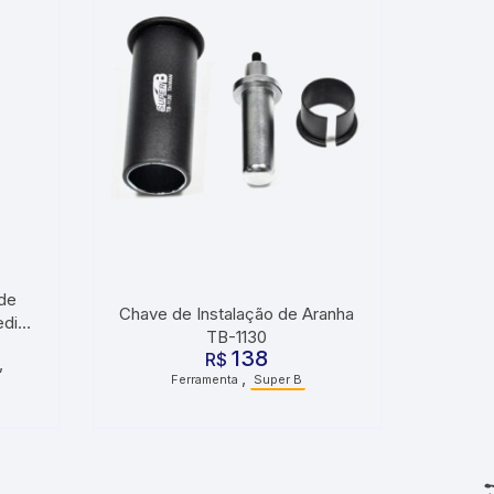
de
Chave de Instalação de Aranha
edier
TB-1130
138
R$
,
,
Ferramenta
Super B