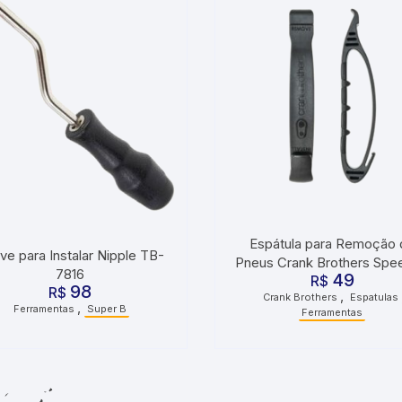
Espátula para Remoção 
ve para Instalar Nipple TB-
Pneus Crank Brothers Spe
7816
49
R$
Lever
98
R$
,
Crank Brothers
Espatulas
,
Ferramentas
Super B
Ferramentas