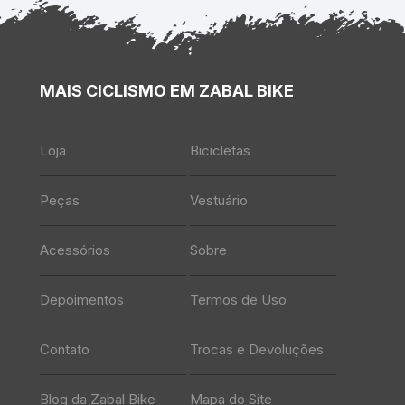
MAIS CICLISMO EM ZABAL BIKE
Loja
Bicicletas
Peças
Vestuário
Acessórios
Sobre
Depoimentos
Termos de Uso
Contato
Trocas e Devoluções
Blog da Zabal Bike
Mapa do Site