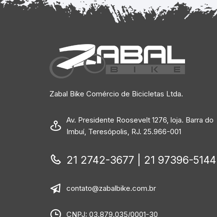
Zabal Bike Comércio de Bicicletas Ltda.
Av. Presidente Roosevelt 1276, loja. Barra do
Imbuí, Teresópolis, RJ. 25.966-001
21 2742-3677 | 21 97396-5144
contato@zabalbike.com.br
CNPJ: 03.879.035/0001-30