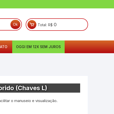
0
Total:
R$
ATO
OGGI EM 12X SEM JUROS
orido (Chaves L)
ilitar o manuseio e visualização.