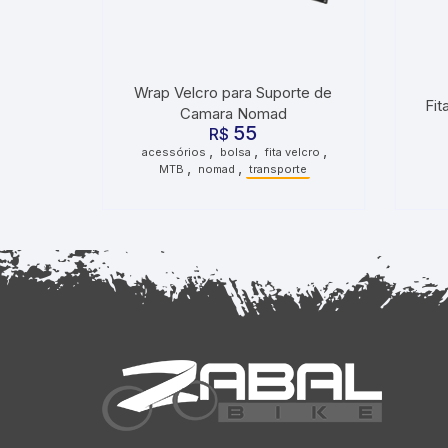
Wrap Velcro para Suporte de
Fit
Camara Nomad
55
R$
,
,
,
acessórios
bolsa
fita velcro
,
,
MTB
nomad
transporte