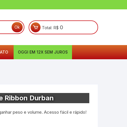
0
Total:
R$
ATO
OGGI EM 12X SEM JUROS
te Ribbon Durban
 ganhar peso e volume. Acesso fácil e rápido!