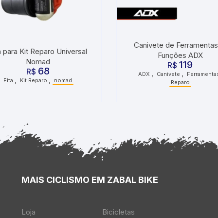
Canivete de Ferramentas
a para Kit Reparo Universal
Funções ADX
Nomad
119
R$
68
R$
,
,
ADX
Canivete
Ferramenta
,
,
Fita
Kit Reparo
nomad
Reparo
MAIS CICLISMO EM ZABAL BIKE
Loja
Bicicletas