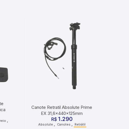
te
Canote Retratil Absolute Prime
ica
EX 31,6x440x125mm
1.290
R$
,
reio
,
,
Absolute
Canotes
Retrátil