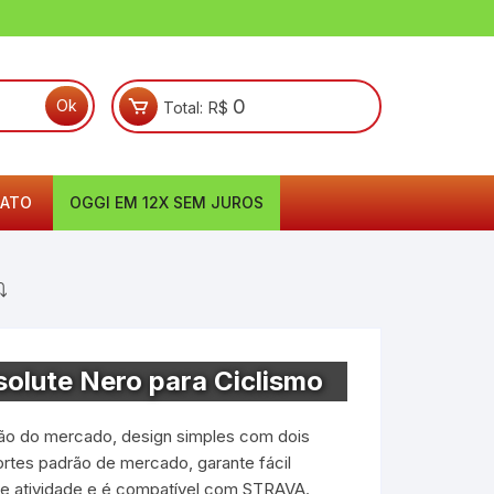
0
Total:
R$
ATO
OGGI EM 12X SEM JUROS
⤵
olute Nero para Ciclismo
ação do mercado, design simples com dois
rtes padrão de mercado, garante fácil
de atividade e é compatível com STRAVA.