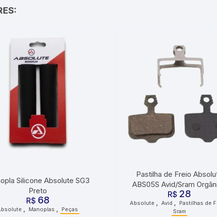
RES:
Pastilha de Freio Absolu
opla Silicone Absolute SG3
ABS05S Avid/Sram Orgân
Preto
28
R$
68
R$
,
,
Absolute
Avid
Pastilhas de F
,
,
Absolute
Manoplas
Peças
Sram