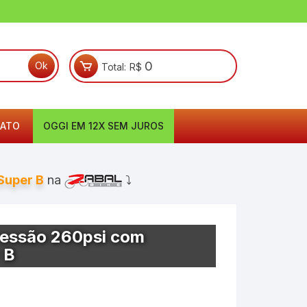
0
Total:
R$
ATO
OGGI EM 12X SEM JUROS
Super B
na
⤵
ressão 260psi com
 B