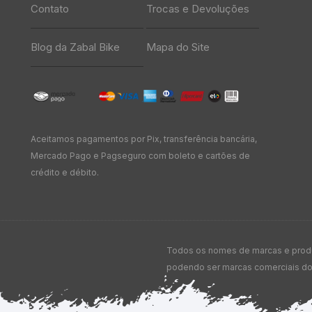
Contato
Trocas e Devoluções
Blog da Zabal Bike
Mapa do Site
Aceitamos pagamentos por Pix, transferência bancária,
Mercado Pago e Pagseguro com boleto e cartões de
crédito e débito.
Todos os nomes de marcas e produt
podendo ser marcas comerciais dos