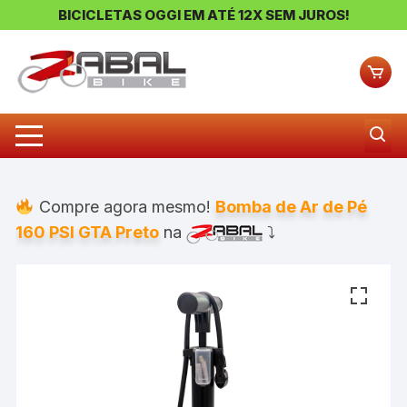
BICICLETAS OGGI EM ATÉ 12X SEM JUROS!
Pular
para
o
conteúdo
Compre agora mesmo!
Bomba de Ar de Pé
160 PSI GTA Preto
na
⤵