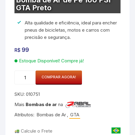
GTA Preto
Alta qualidade e eficiência, ideal para encher
pneus de bicicletas, motos e carros com
precisão e segurança.
99
R$
Estoque Disponível! Compre já!
Bomba
COMPRAR AGORA!
de
Ar
SKU:
010751
de
Pé
Mais
Bombas de ar
na
160
Atributos:
Bombas de Ar
,
GTA
PSI
GTA
Calcule o Frete
Preto