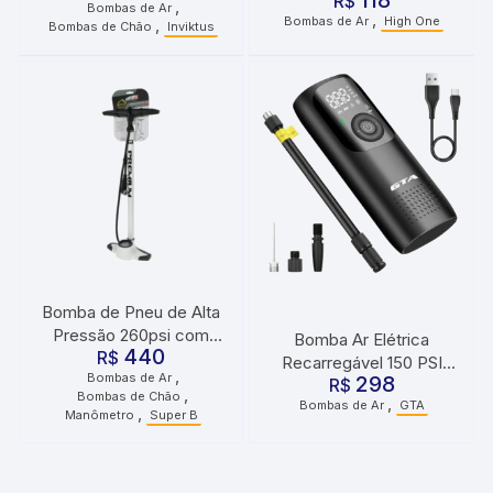
118
Schrader com
R$
,
Bombas de Ar
,
Bombas de Ar
High One
,
Mangueira
Bombas de Chão
Inviktus
Bomba de Pneu de Alta
Pressão 260psi com
Bomba Ar Elétrica
440
Manômetro Branca
R$
Recarregável 150 PSI
,
Bombas de Ar
Super B
298
Portátil Smart Plus GTA
R$
,
Bombas de Chão
,
Bombas de Ar
GTA
,
Manômetro
Super B