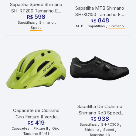
Sapatilha Speed Shimano
Sapatilha MTB Shimano
SH-RP200 Tamanho EU
SH-XC100 Tamanho EU
598
44 Preto
R$
848
R$
41 Preto
,
,
Sapatilhas
Shimano
,
,
MTB
Sapatilhas
Shimano
Speed
Sapatilha De Ciclismo
Capacete de Ciclismo
Shimano Rc3 Speed
Giro Fixture II Verde
938
R$
Preta
419
Metálico
R$
,
,
Sapatilhas
SH-RC300
,
,
,
Capacetes
Fixture II
Giro
,
,
Shimano
Speed
Tamanho 54-61
Tamanho 43