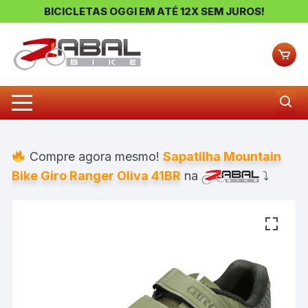
BICICLETAS OGGI EM ATÉ 12X SEM JUROS!
Pular
para
o
conteúdo
Compre agora mesmo!
Sapatilha Mountain
Bike Giro Ranger Oliva 41BR
na
⤵