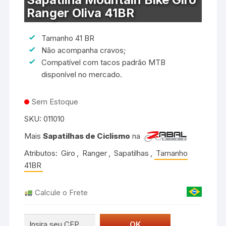
Ranger Oliva 41BR
Tamanho 41 BR
Não acompanha cravos;
Compatível com tacos padrão MTB
disponível no mercado.
Sem Estoque
SKU:
011010
Mais
Sapatilhas de Ciclismo
na
Atributos:
Giro
,
Ranger
,
Sapatilhas
,
Tamanho
41BR
Calcule o Frete