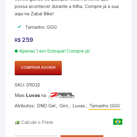
possa acontecer durante a trilha. Compre já a sua
aqui na Zabal Bike!
Tamanho: GGG
259
R$
Apenas 1 em Estoque! Compre já!
COMPRAR AGORA!
Luva
de
SKU:
011032
Ciclismo
Giro
Mais
Luvas
na
DND
Atributos:
DND Gel
,
Giro
,
Luvas
,
Tamanho GGG
Gel
Preto
Calcule o Frete
Azul
quantidade