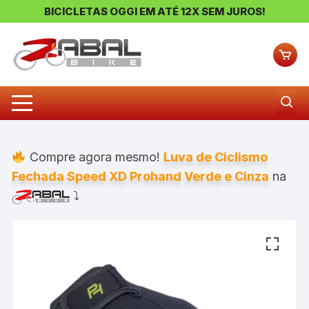
BICICLETAS OGGI EM ATÉ 12X SEM JUROS!
Pular
para
o
conteúdo
Compre agora mesmo!
Luva de Ciclismo
Fechada Speed XD Prohand Verde e Cinza
na
⤵