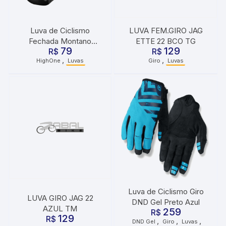
Luva de Ciclismo
LUVA FEM.GIRO JAG
Fechada Montano
ETTE 22 BCO TG
79
129
HighOne Preto
R$
R$
,
,
HighOne
Luvas
Giro
Luvas
Luva de Ciclismo Giro
LUVA GIRO JAG 22
DND Gel Preto Azul
AZUL TM
259
R$
129
R$
,
,
,
DND Gel
Giro
Luvas