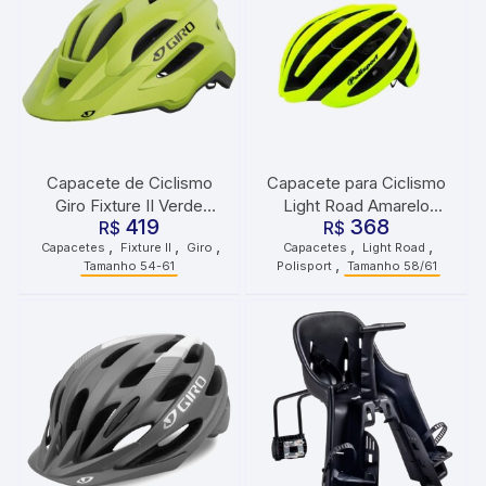
Capacete de Ciclismo
Capacete para Ciclismo
Giro Fixture II Verde
Light Road Amarelo
419
368
Metálico
R$
Fosco Preto Tamanho
R$
,
,
,
,
,
Capacetes
Fixture II
Giro
Capacetes
Light Road
58/61 Polisport
,
Tamanho 54-61
Polisport
Tamanho 58/61