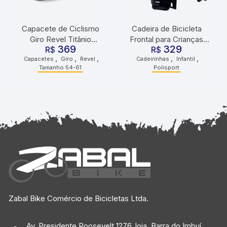
Capacete de Ciclismo
Cadeira de Bicicleta
Giro Revel Titânio
Frontal para Crianças
369
329
R$
Branco
Kangaroo FF Preto Cinza
R$
,
,
,
,
,
Capacetes
Giro
Revel
Cadeirinhas
Infantil
Polisport
Tamanho 54-61
Polisport
Zabal Bike Comércio de Bicicletas Ltda.
Av. Presidente Roosevelt 1276, loja. Barra do Imbuí,