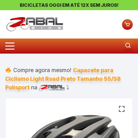
BICICLETAS OGGI EM ATÉ 12X SEM JUROS!
Pular
para
o
conteúdo
Compre agora mesmo!
Capacete para
Ciclismo Light Road Preto Tamanho 55/58
Polisport
na
⤵